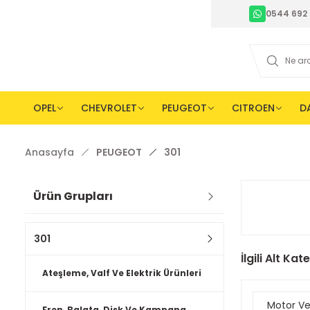
0544 692 
OPEL
CHEVROLET
PEUGEOT
CITROEN
D
Anasayfa
PEUGEOT
301
Ürün Grupları
301
İlgili Alt Kat
Ateşleme, Valf Ve Elektrik Ürünleri
Motor Ve
Fren, Balata, Disk Ve Kampana