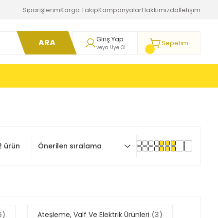
Siparişlerim
Kargo Takip
Kampanyalar
Hakkımızda
İletişim
Giriş Yap
ARA
Sepetim
veya Üye Ol
 ürün
6)
Ateşleme, Valf Ve Elektrik Ürünleri
(3)