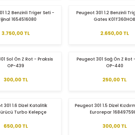
 1.2 Benzinli Triger Seti -
Peugeot 301 1.2 Benzinli Trig
ijinal 1654516080
Gates K01T360HO
3.750,00 TL
2.650,00 TL
01 Sol Ön Z Rot - Praksis
Peugeot 301 Sağ Ön Z Rot -
OP-439
OP-440
300,00 TL
250,00 TL
 301 1.6 Dizel Katalitik
Peugeot 301 1.5 Dizel Kızdırm
ürücü Turbo Kelepçe
Eurorepar 16849759
650,00 TL
300,00 TL