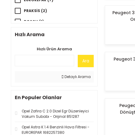
PRAKSİS (2)
Peugeot 301
Or
BOSCH (1)
GP (1)
Hızlı Arama
GATES (1)
Hızlı Ürün Arama
FEBİ (1)
Peugeot 3
Ara
MOTOCAR (1)
Detaylı Arama
En Populer Olanlar
Peugeot
Opel Zafira C 2.0 Dizel Egr Düzenleyici
Dönüşt
Vakum Subabı - Orijinal 851287
Opel Astra K 1.4 Benzinli Hava Filtresi -
EUROREPAR 1682257380