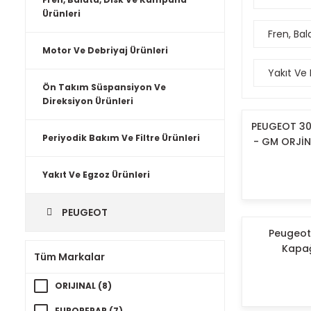
Ürünleri
Fren, Ba
Motor Ve Debriyaj Ürünleri
Yakıt Ve
Ön Takım Süspansiyon Ve
Direksiyon Ürünleri
PEUGEOT 301
Periyodik Bakım Ve Filtre Ürünleri
- GM ORJİN
Yakıt Ve Egzoz Ürünleri
PEUGEOT
Peugeot 3
Kapağ
Tüm Markalar
ORIJINAL (8)
EUROREPAR (7)