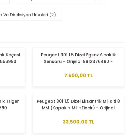
 Ve Direksiyon Ürünleri
(2)
ank Keçesi
Peugeot 301 1.5 Dizel Egsoz Sicaklik
3556990
Sensörü - Orijinal 9812376480 -
103649037
7.500,00 TL
rik Triger
Peugeot 301 1.5 Dizel Eksantrik Mil Kiti 8
5780
MM (Kapak + Mil +Zincir) - Orijinal
1697054780
33.500,00 TL