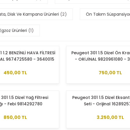
lata, Disk Ve Kampana Ürünleri
(2)
Ön Takım Süspansiyon
 Egzoz Ürünleri
(1)
 1.2 BENZİNLİ HAVA FİLTRESİ
Peugeot 301 1.5 Dizel Ön Kr
AL 9674725580 - 3640015
- ORİJİNAL 9820961080 - 
450,00 TL
750,00 TL
01 1.5 Dizel Yağ Filtresi
Peugeot 301 1.5 Dizel Eksant
ı - Febi 9814292780
Seti - Orijinal 162892
850,00 TL
3.250,00 TL