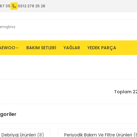
67 35
0312 278 25 28
AEWOO
BAKIM SETLERİ
YAĞLAR
YEDEK PARÇA
Toplam 22
egoriler
 Debriyaj Ürünleri
(8)
Periyodik Bakım Ve Filtre Ürünleri
(