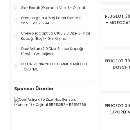
Gaz Pedalı (Otomatik Vites) - Orijinal
PEUGEOT 301
Opel İnsignia A Yağ Karter Contası -
- MOTOCAR
Yan - 55573794
Chevrolet Captiva C100 2.0 Dizel Silindir
Kapağı (Boş) - Gm Orijinal
Opel Antara 2.0 Dizel Silindir Kapağı
(Boş) - Gm Orijinal
PEUGEOT 301 
OPEL İNSİGNİA 20 DİZEL EMME MANİFOLDU
BOSCH 
- ORJİNAL
Sponsor Ürünler
PEUGEOT 301 
EUROREPA