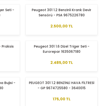
er Seti -
Peugeot 301 1.2 Benzinli Krank Devir
B
Sensörü - PSA 9675226780
2.500,00 TL
 Praksis
Peugeot 301 1.6 Dizel Triger Seti -
Eurorepar 1635067180
2.485,00 TL
a Bujisi -
PEUGEOT 301 1.2 BENZİNLİ HAVA FİLTRESİ
80
- GP 9674725580 - 3640015
175,00 TL