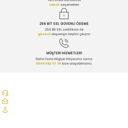
Tüm Kredi kartılarına
taksit
seçenekleri
256 BİT SSL GÜVENLİ ÖDEME
256 Bit SSL sertifikası ile
güvenli
alışverişin keyfini çıkarın
MÜŞTERİ HİZMETLERİ
Daha fazla bilgiye ihtiyacınız varsa
0544 692 67 35
bize ulaşabilirsiniz.
0312 278 25 28
ozcelikopelcom@gmail.com
Şaşmaz Oto Sanayi Sitesi 1. Cd. 2530. Sk. No:39 Etimesgut/ Ankara
Kurumsal