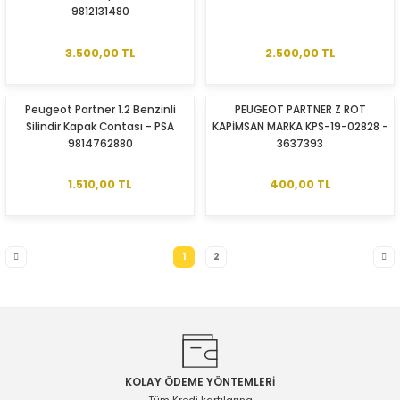
9812131480
3.500,00 TL
2.500,00 TL
Peugeot Partner 1.2 Benzinli
PEUGEOT PARTNER Z ROT
Silindir Kapak Contası - PSA
KAPİMSAN MARKA KPS-19-02828 -
9814762880
3637393
1.510,00 TL
400,00 TL
1
2
KOLAY ÖDEME YÖNTEMLERİ