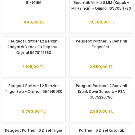
91-14196
Eksantrik Mil Kiti 8 MM (Kapak +
Mil +Zincir) - Orijinal 1697054780
490,00 TL
33.500,00 TL
Peugeot Partner 1.2 Benzinli
Peugeot Partner 1.2 Benzinli
Radyatör Yedek Su Deposu -
Triger Seti
ER
Orijinal 9678125880
1.105,00 TL
2.650,00 TL
Peugeot Partner 1.2 Benzinli
Peugeot Partner 1.2 Benzinli
Triger Seti - Orijinal 1654516080
Krank Devir Sensörü - PSA
9675226780
3.750,00 TL
2.500,00 TL
Peugeot Partner 1.6 Dizel Triger
Partner 1.6 Dizel Katalitik