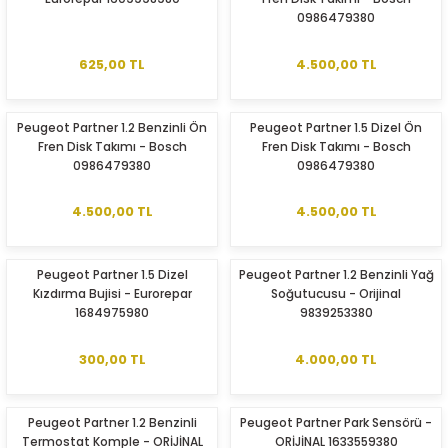
0986479380
625,00 TL
4.500,00 TL
Peugeot Partner 1.2 Benzinli Ön
Peugeot Partner 1.5 Dizel Ön
Fren Disk Takımı - Bosch
Fren Disk Takımı - Bosch
0986479380
0986479380
4.500,00 TL
4.500,00 TL
Peugeot Partner 1.5 Dizel
Peugeot Partner 1.2 Benzinli Yağ
Kızdırma Bujisi - Eurorepar
Soğutucusu - Orijinal
1684975980
9839253380
300,00 TL
4.000,00 TL
Peugeot Partner 1.2 Benzinli
Peugeot Partner Park Sensörü -
Termostat Komple - ORİJİNAL
ORİJİNAL 1633559380