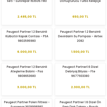
Seti - Eurorepar 1635067180
Dönüştürücü Turbo Kelepçe
2.485,00 TL
650,00 TL
Peugeot Partner 1.2 Benzinli
Peugeot Partner 1.2 Benzinli
Külbütör Kapak Contası - PSA
Devirdaim Su Pompası - Airtex
9802595980
2082
6.000,00 TL
1.500,00 TL
Peugeot Partner 1.2 Benzinli
Peugeot Partner1.6 Dizel
Ateşleme Bobini - Psa
Debriyaj Bilyası - Fte
9808653680
9677933380
3.000,00 TL
2.300,00 TL
Peugeot Partner Polen Filtresi -
Peugeot Partner 1.6 Dizel Ön
Eurorepar 1609998980
Fren Disk Takımı - Bosch