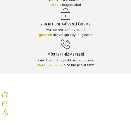
Tüm Kredi kartılarına
taksit
seçenekleri
256 BİT SSL GÜVENLİ ÖDEME
256 Bit SSL sertifikası ile
güvenli
alışverişin keyfini çıkarın
MÜŞTERİ HİZMETLERİ
Daha fazla bilgiye ihtiyacınız varsa
0544 692 67 35
bize ulaşabilirsiniz.
0312 278 25 28
ozcelikopelcom@gmail.com
Şaşmaz Oto Sanayi Sitesi 1. Cd. 2530. Sk. No:39 Etimesgut/ Ankara
Kurumsal