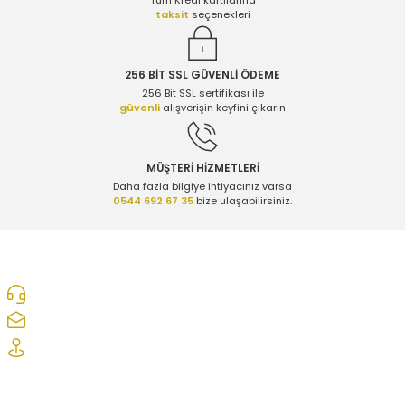
Tüm Kredi kartılarına
taksit
seçenekleri
256 BİT SSL GÜVENLİ ÖDEME
256 Bit SSL sertifikası ile
güvenli
alışverişin keyfini çıkarın
MÜŞTERİ HİZMETLERİ
Daha fazla bilgiye ihtiyacınız varsa
0544 692 67 35
bize ulaşabilirsiniz.
0312 278 25 28
ozcelikopelcom@gmail.com
Şaşmaz Oto Sanayi Sitesi 1. Cd. 2530. Sk. No:39 Etimesgut/ Ankara
Kurumsal