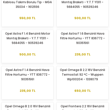
Kablosu Takımı Borulu Tip - MGA
Montaj Braketi - Y.T.T Y1311 -
35034 - 1612556
5684055 - 90539246
550,00 TL
500,00 TL
Opel Astra F 1.4 Benzinli Motor
Opel Astra F 1.6 Benzinli Hava
Montaj Braketi - Y.T.T Y1311 -
Filtre Hortumu - YTT 836772 -
ER
5684055 - 90539246
90351561
500,00 TL
235,00 TL
Opel Astra F 1.4 Benzinli Hava
Opel Omega B 2.2 16V Benzinli
Filtre Hortumu - YTT 836772 -
Termostat 92 °C - Wuppen
90351561
Wp100204 - 1338079
235,00 TL
650,00 TL
Opel Omega B 2.0 16V Benzinli
Opel Frontera 2.2 16V Benzinli