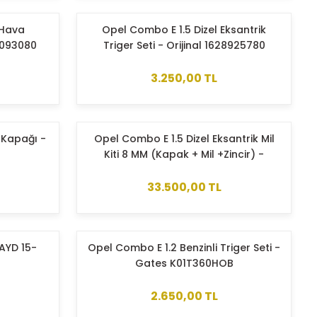
 Hava
Opel Combo E 1.5 Dizel Eksantrik
7093080
Triger Seti - Orijinal 1628925780
3.250,00 TL
 Kapağı -
Opel Combo E 1.5 Dizel Eksantrik Mil
Kiti 8 MM (Kapak + Mil +Zincir) -
Orijinal 1697054780
33.500,00 TL
AYD 15-
Opel Combo E 1.2 Benzinli Triger Seti -
Gates K01T360HOB
2.650,00 TL