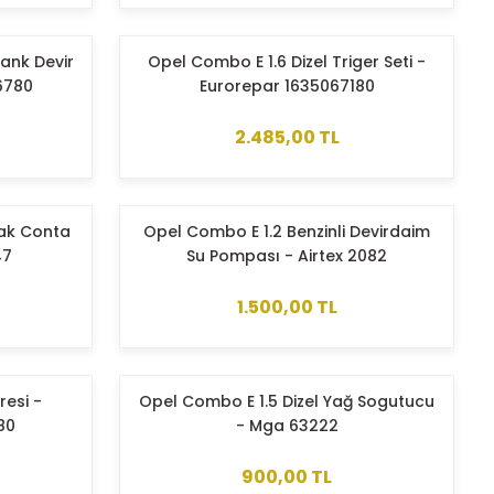
rank Devir
Opel Combo E 1.6 Dizel Triger Seti -
6780
Eurorepar 1635067180
2.485,00 TL
pak Conta
Opel Combo E 1.2 Benzinli Devirdaim
47
Su Pompası - Airtex 2082
1.500,00 TL
resi -
Opel Combo E 1.5 Dizel Yağ Sogutucu
80
- Mga 63222
900,00 TL