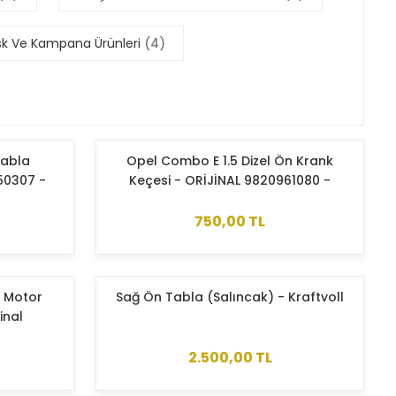
Disk Ve Kampana Ürünleri
(4)
Tabla
Opel Combo E 1.5 Dizel Ön Krank
050307 -
Keçesi - ORİJİNAL 9820961080 -
3556990
750,00 TL
i Motor
Sağ Ön Tabla (Salıncak) - Kraftvoll
inal
31
2.500,00 TL