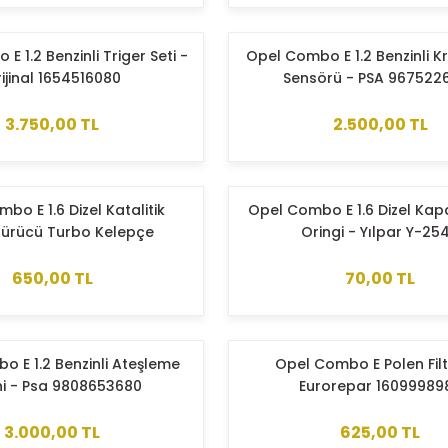
 1.2 Benzinli Triger Seti -
Opel Combo E 1.2 Benzinli K
ijinal 1654516080
Sensörü - PSA 967522
3.750,00 TL
2.500,00 TL
bo E 1.6 Dizel Katalitik
Opel Combo E 1.6 Dizel Ka
ürücü Turbo Kelepçe
Oringi - Yılpar Y-25
650,00 TL
70,00 TL
 E 1.2 Benzinli Ateşleme
Opel Combo E Polen Filt
ni - Psa 9808653680
Eurorepar 16099989
3.000,00 TL
625,00 TL