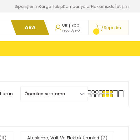
Siparişlerim
Kargo Takip
Kampanyalar
Hakkımızda
İletişim
Giriş Yap
ARA
Sepetim
veya Üye Ol
 ürün
(11)
Ateşleme, Valf Ve Elektrik Ürünleri
(7)