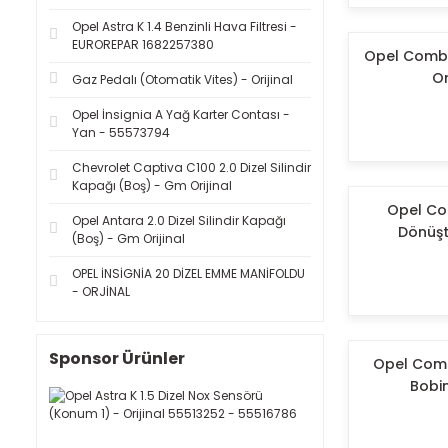
FROW (1)
Opel Astra K 1.4 Benzinli Hava Filtresi -
EUROREPAR 1682257380
Opel Combo E
Or
Gaz Pedalı (Otomatik Vites) - Orijinal
Opel İnsignia A Yağ Karter Contası -
Yan - 55573794
Chevrolet Captiva C100 2.0 Dizel Silindir
Kapağı (Boş) - Gm Orijinal
Opel Com
Opel Antara 2.0 Dizel Silindir Kapağı
Dönüşt
(Boş) - Gm Orijinal
OPEL İNSİGNİA 20 DİZEL EMME MANİFOLDU
- ORJİNAL
Sponsor Ürünler
Opel Combo
Bobi