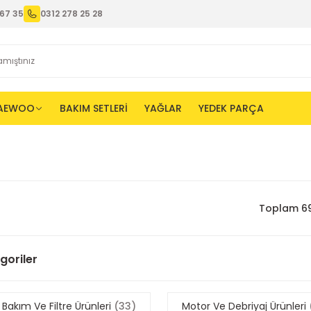
67 35
0312 278 25 28
AEWOO
BAKIM SETLERİ
YAĞLAR
YEDEK PARÇA
Toplam 69
egoriler
 Bakım Ve Filtre Ürünleri
(33)
Motor Ve Debriyaj Ürünleri