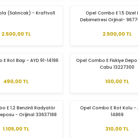
la (Salıncak) - Kraftvoll
Opel Combo E 1.5 Dizel
Debimetresi Orjinal- 967
2.500,00 TL
2.500,00 TL
E Rot Başı - AYD 91-14196
Opel Combo E Fiskiye Depo
Cabu 13227300
490,00 TL
100,00 TL
 E 1.2 Benzinli Radyatör
Opel Combo E Rot Kolu - 
eposu - Orijinal 33637188
14869
1.105,00 TL
310,00 TL