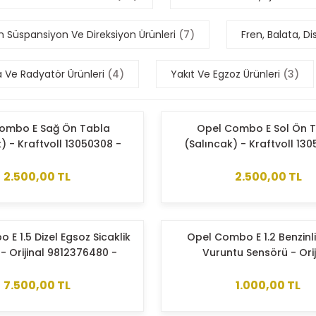
 Süspansiyon Ve Direksiyon Ürünleri
(7)
Fren, Balata, 
Ve Radyatör Ürünleri
(4)
Yakıt Ve Egzoz Ürünleri
(3)
ombo E Sağ Ön Tabla
Opel Combo E Sol Ön 
) - Kraftvoll 13050308 -
(Salıncak) - Kraftvoll 13
9816865480
9816865580
2.500,00 TL
2.500,00 TL
E 1.5 Dizel Egsoz Sicaklik
Opel Combo E 1.2 Benzinl
- Orijinal 9812376480 -
Vuruntu Sensörü - Orij
103649037
9632754980 - 5946.
7.500,00 TL
1.000,00 TL