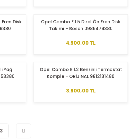
 Fren Disk
Opel Combo E 1.5 Dizel Ön Fren Disk
79380
Takımı - Bosch 0986479380
4.500,00 TL
li Yağ
Opel Combo E 1.2 Benzinli Termostat
9253380
Komple - ORİJİNAL 9812131480
3.500,00 TL
3