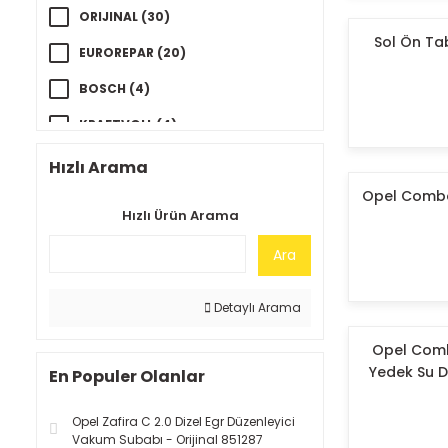
ORIJINAL (30)
Sol Ön Tab
EUROREPAR (20)
BOSCH (4)
KRAFTVOLL (4)
BSG (2)
Hızlı Arama
Opel Combo 
AYD (2)
Hızlı Ürün Arama
KAPİMSAN (1)
Ara
METTE (1)
MGA (1)
Detaylı Arama
GATES (1)
Opel Combo
Yedek Su D
En Populer Olanlar
YILPAR (1)
AİRTEX (1)
Opel Zafira C 2.0 Dizel Egr Düzenleyici
Vakum Subabı - Orijinal 851287