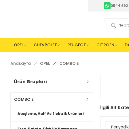
0544 692 
OPEL
CHEVROLET
PEUGEOT
CITROEN
D
Anasayfa
OPEL
COMBO E
Ürün Grupları
COMBO E
İlgili Alt Kat
Ateşleme, Valf Ve Elektrik Ürünleri
Periyodik
Fren, Balata, Disk Ve Kampana