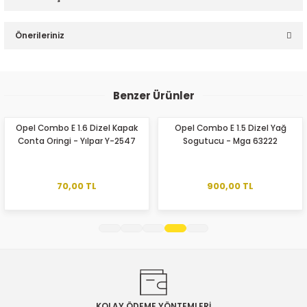
Bu ürüne ilk yorumu siz yapın!
Önerileriniz
Yorum Yaz
Bu ürünün fiyat bilgisi, resim, ürün açıklamalarında ve diğer
konularda yetersiz gördüğünüz noktaları öneri formunu
Benzer Ürünler
kullanarak tarafımıza iletebilirsiniz.
Görüş ve önerileriniz için teşekkür ederiz.
Opel Combo E 1.6 Dizel Kapak
Opel Combo E 1.5 Dizel Yağ
Conta Oringi - Yılpar Y-2547
Sogutucu - Mga 63222
Ürün resmi kalitesiz, bozuk veya görüntülenemiyor.
Ürün açıklamasında eksik bilgiler bulunuyor.
Ürün bilgilerinde hatalar bulunuyor.
70,00 TL
900,00 TL
Ürün fiyatı diğer sitelerden daha pahalı.
Bu ürüne benzer farklı alternatifler olmalı.
KOLAY ÖDEME YÖNTEMLERİ