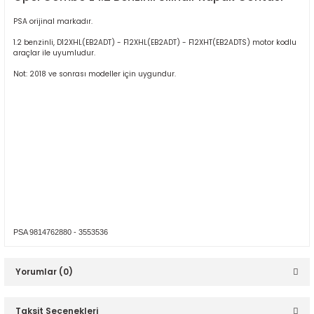
PSA orijinal markadır.
1.2 benzinli, D12XHL(EB2ADT) - F12XHL(EB2ADT) - F12XHT(EB2ADTS) motor kodlu
araçlar ile uyumludur.
Not: 2018 ve sonrası modeller için uygundur.
ER
PSA 9814762880 - 3553536
Yorumlar (0)
Taksit Seçenekleri