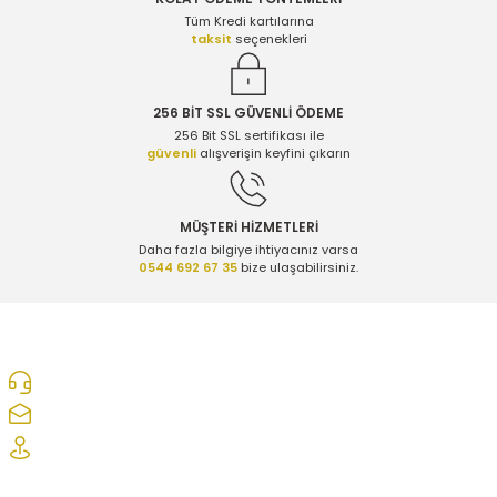
Gönder
Tüm Kredi kartılarına
taksit
seçenekleri
256 BİT SSL GÜVENLİ ÖDEME
256 Bit SSL sertifikası ile
güvenli
alışverişin keyfini çıkarın
MÜŞTERİ HİZMETLERİ
Daha fazla bilgiye ihtiyacınız varsa
0544 692 67 35
bize ulaşabilirsiniz.
0312 278 25 28
ozcelikopelcom@gmail.com
Şaşmaz Oto Sanayi Sitesi 1. Cd. 2530. Sk. No:39 Etimesgut/ Ankara
Kurumsal