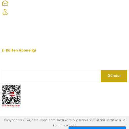
ozcelikopelcom@gmail.com
Şaşmaz Oto Sanayi Sitesi 1. Cd. 2530. Sk. No:39 Etimesgut/ Ankara
Kurumsal
Hesabım
E-Bülten Aboneliği
En yeni fırsat, indirim ve kampanyalardan haberdar olmak için bültenimize
kayıt olun.
Gönder
Copyright © 2024, ozcelikopel.com Kredi kartı bilgileriniz 256Bit SSL sertifikası ile
korunmaktadır.