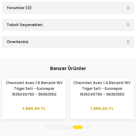
Yorumlar (0)
Taksit Seçenekleri
Bu ürüne ilk yorumu siz yapın!
Önerileriniz
ER
Yorum Yaz
Bu ürünün fiyat bilgisi, resim, ürün açıklamalarında ve diğer
konularda yetersiz gördüğünüz noktaları öneri formunu
Benzer Ürünler
kullanarak tarafımıza iletebilirsiniz.
Görüş ve önerileriniz için teşekkür ederiz.
Chevrolet Aveo 1.6 Benzinli 16V
Chevrolet Aveo 1.4 Benzinli 16V
Triger Seti - Eurorepar
Triger Seti - Eurorepar
Ürün resmi kalitesiz, bozuk veya görüntülenemiyor.
1635049780 - 96350550
1635049780 - 96350550
Ürün açıklamasında eksik bilgiler bulunuyor.
Ürün bilgilerinde hatalar bulunuyor.
1.980,00 TL
1.980,00 TL
Ürün fiyatı diğer sitelerden daha pahalı.
Bu ürüne benzer farklı alternatifler olmalı.