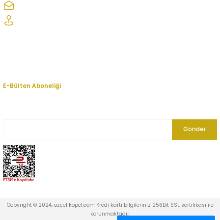
ozcelikopelcom@gmail.com
Şaşmaz Oto Sanayi Sitesi 1. Cd. 2530. Sk. No:39 Etimesgut/ Ankara
Kurumsal
Hesabım
E-Bülten Aboneliği
En yeni fırsat, indirim ve kampanyalardan haberdar olmak için bültenimize
kayıt olun.
Gönder
Copyright © 2024, ozcelikopel.com Kredi kartı bilgileriniz 256Bit SSL sertifikası ile
korunmaktadır.