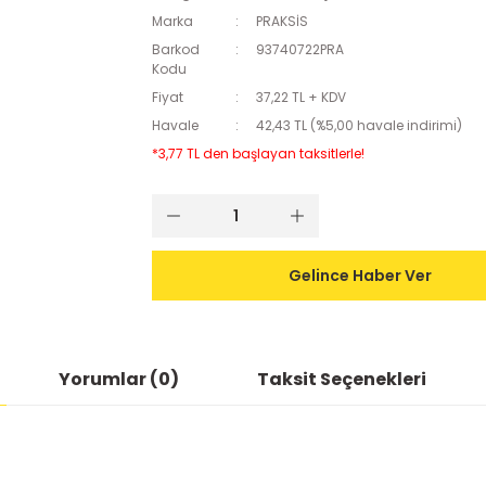
Marka
PRAKSİS
Barkod
93740722PRA
Kodu
Fiyat
37,22 TL + KDV
Havale
42,43 TL (%5,00 havale indirimi)
*3,77 TL den başlayan taksitlerle!
Gelince Haber Ver
Yorumlar (0)
Taksit Seçenekleri
ularda yetersiz gördüğünüz noktaları öneri formunu kullanarak tarafımıza