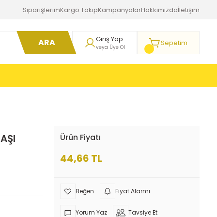
Siparişlerim
Kargo Takip
Kampanyalar
Hakkımızda
İletişim
Giriş Yap
ARA
Sepetim
veya Üye Ol
AŞI
Ürün Fiyatı
44,66 TL
Fiyat Alarmı
Yorum Yaz
Tavsiye Et