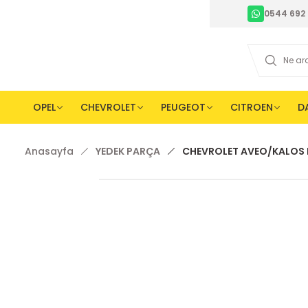
0544 692 
OPEL
CHEVROLET
PEUGEOT
CITROEN
D
Anasayfa
YEDEK PARÇA
CHEVROLET AVEO/KALOS 