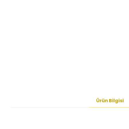
Ürün Bilgisi
Bu ürünün fiyat bilgisi, resim, ürün açıklamalarında ve diğer kon