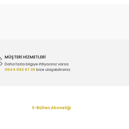
MÜŞTERİ HİZMETLERİ
Daha fazla bilgiye ihtiyacınız varsa
0544 692 67 35
bize ulaşabilirsiniz.
YTT Y2321 - 13107851
E 77762 - 12663317
E-Bülten Aboneliği
En yeni fırsat, indirim ve kampanyalardan
haberdar olmak için bültenimize kayıt olun.