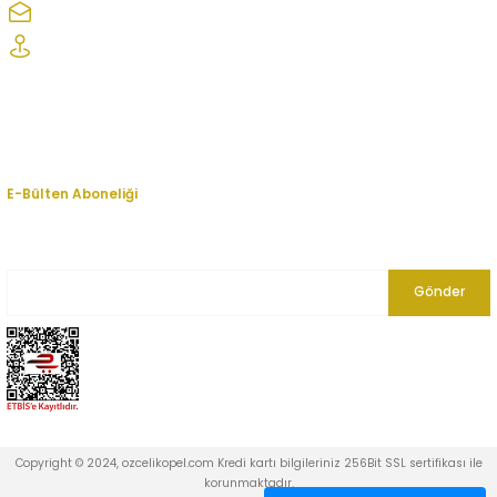
ozcelikopelcom@gmail.com
Şaşmaz Oto Sanayi Sitesi 1. Cd. 2530. Sk. No:39 Etimesgut/ Ankara
Kurumsal
Hesabım
E-Bülten Aboneliği
En yeni fırsat, indirim ve kampanyalardan haberdar olmak için bültenimize
kayıt olun.
Gönder
Copyright © 2024, ozcelikopel.com Kredi kartı bilgileriniz 256Bit SSL sertifikası ile
korunmaktadır.