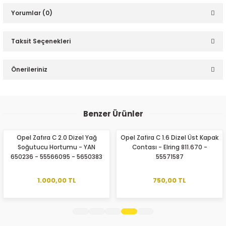
Yorumlar (0)
Taksit Seçenekleri
Bu ürüne ilk yorumu siz yapın!
Önerileriniz
ER
Yorum Yaz
Bu ürünün fiyat bilgisi, resim, ürün açıklamalarında ve diğer
konularda yetersiz gördüğünüz noktaları öneri formunu
Benzer Ürünler
kullanarak tarafımıza iletebilirsiniz.
Görüş ve önerileriniz için teşekkür ederiz.
Opel Zafıra C 2.0 Dizel Yağ
Opel Zafira C 1.6 Dizel Üst Kapak
Soğutucu Hortumu - YAN
Contası - Elring 811.670 -
Ürün resmi kalitesiz, bozuk veya görüntülenemiyor.
650236 - 55566095 - 5650383
55571587
Ürün açıklamasında eksik bilgiler bulunuyor.
Ürün bilgilerinde hatalar bulunuyor.
1.000,00 TL
750,00 TL
Ürün fiyatı diğer sitelerden daha pahalı.
Bu ürüne benzer farklı alternatifler olmalı.