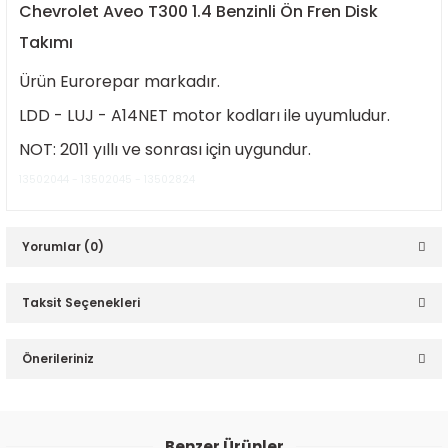
Chevrolet Aveo T300 1.4 Benzinli Ön Fren Disk
Takımı
Ürün Eurorepar markadır.
LDD - LUJ - A14NET motor kodları ile uyumludur.
NOT: 2011 yıllı ve sonrası için uygundur.
ER
13502044 - 13502045 - 13502824
Yorumlar (0)
Taksit Seçenekleri
Bu ürüne ilk yorumu siz yapın!
Önerileriniz
Yorum Yaz
Bu ürünün fiyat bilgisi, resim, ürün açıklamalarında ve diğer
konularda yetersiz gördüğünüz noktaları öneri formunu
Benzer Ürünler