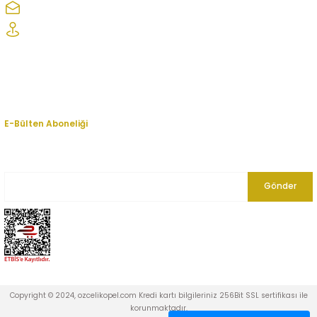
ozcelikopelcom@gmail.com
Şaşmaz Oto Sanayi Sitesi 1. Cd. 2530. Sk. No:39 Etimesgut/ Ankara
Kurumsal
Hesabım
E-Bülten Aboneliği
En yeni fırsat, indirim ve kampanyalardan haberdar olmak için bültenimize
kayıt olun.
Gönder
Copyright © 2024, ozcelikopel.com Kredi kartı bilgileriniz 256Bit SSL sertifikası ile
korunmaktadır.