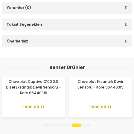
Yorumlar (0)
Taksit Seçenekleri
Bu ürüne ilk yorumu siz yapın!
Önerileriniz
ER
Yorum Yaz
Bu ürünün fiyat bilgisi, resim, ürün açıklamalarında ve diğer
konularda yetersiz gördüğünüz noktaları öneri formunu
Benzer Ürünler
kullanarak tarafımıza iletebilirsiniz.
Görüş ve önerileriniz için teşekkür ederiz.
Chevrolet Captiva C100 2.0
Chevrolet Eksantrik Devir
Dizel Eksantrik Devir Sensörü -
Sensörü - Kore 96440319
Ürün resmi kalitesiz, bozuk veya görüntülenemiyor.
Kore 96440319
Ürün açıklamasında eksik bilgiler bulunuyor.
Ürün bilgilerinde hatalar bulunuyor.
1.500,00 TL
1.500,00 TL
Ürün fiyatı diğer sitelerden daha pahalı.
Bu ürüne benzer farklı alternatifler olmalı.