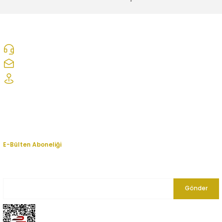
0312 278 25 28
ozcelikopelcom@gmail.com
Şaşmaz Oto Sanayi Sitesi 1. Cd. 2530. Sk. No:39 Etimesgut/ Ankara
Kurumsal
Hesabım
E-Bülten Aboneliği
En yeni fırsat, indirim ve kampanyalardan haberdar olmak için bültenimize
kayıt olun.
Gönder