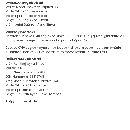
UYUMLU ARAÇ BİLGİLERİ
Marka Model Chevrolet Captiva C140
Model Yılları 2011 ve sonrası
Motor Tipi Tüm Motor Kodları
Parça Türü Sağ Ayna Sinyali
Ürün İçeriği Sağ Yan Ayna Sinyali
ÜRÜN AÇIKLAMASI
Chevrolet Captiva C140 sağ ayna sinyali 96819768, sürüş güvenliğini artırarak
dönüş ve şerit değiştirme sırasında görünürlüğü sağlar.
ER
Captiva C140 sağ yan ayna sinyali, dayanıklı yapısı sayesinde uzun ömürlü
kullanım sunar ve 2011 ve sonrası tüm motor kodları ile uyumludur.
ÜRÜN TEKNİK BİLGİLERİ
Ürün Adı: Sağ Ayna Sinyali
Marka: OEM
Ürün Numarası: 96819768
OEM Numarası: 96819768
Araç Modeli: Chevrolet Captiva C140
Model Yılları: 2011 ve sonrası
Motor Tipi: Tüm Motor Kodları
Parça Türü: Yan Ayna Sinyal Lambası
Sağ yolcu tarafıdır.