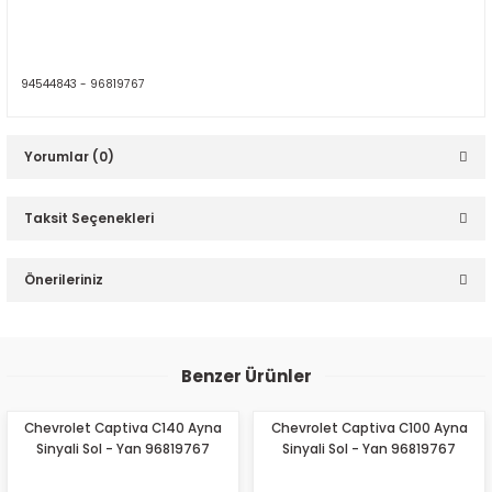
94544843 -
96819767
Yorumlar (0)
Taksit Seçenekleri
Bu ürüne ilk yorumu siz yapın!
Önerileriniz
Yorum Yaz
Bu ürünün fiyat bilgisi, resim, ürün açıklamalarında ve diğer
konularda yetersiz gördüğünüz noktaları öneri formunu
Benzer Ürünler
kullanarak tarafımıza iletebilirsiniz.
Görüş ve önerileriniz için teşekkür ederiz.
Chevrolet Captiva C140 Ayna
Chevrolet Captiva C100 Ayna
Sinyali Sol - Yan 96819767
Sinyali Sol - Yan 96819767
Ürün resmi kalitesiz, bozuk veya görüntülenemiyor.
Ürün açıklamasında eksik bilgiler bulunuyor.