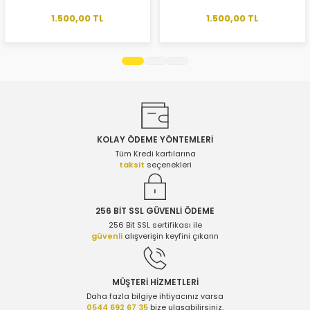
Ürün bilgilerinde hatalar bulunuyor.
1.500,00 TL
1.500,00 TL
Ürün fiyatı diğer sitelerden daha pahalı.
Bu ürüne benzer farklı alternatifler olmalı.
KOLAY ÖDEME YÖNTEMLERİ
Gönder
Tüm Kredi kartılarına
taksit
seçenekleri
256 BİT SSL GÜVENLİ ÖDEME
256 Bit SSL sertifikası ile
güvenli
alışverişin keyfini çıkarın
MÜŞTERİ HİZMETLERİ
Daha fazla bilgiye ihtiyacınız varsa
0544 692 67 35
bize ulaşabilirsiniz.