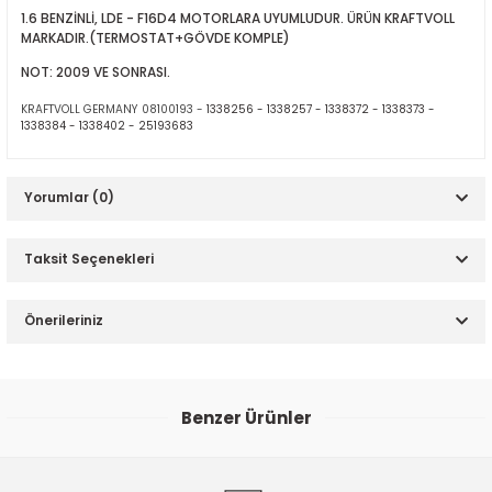
1.6 BENZİNLİ, LDE - F16D4 MOTORLARA UYUMLUDUR. ÜRÜN KRAFTVOLL
MARKADIR.(TERMOSTAT+GÖVDE KOMPLE)
NOT: 2009 VE SONRASI.
KRAFTVOLL GERMANY 08100193 -
1338256 -
1338257 - 1338372 - 1338373 -
1338384 - 1338402 - 25193683
ER
Yorumlar (0)
Taksit Seçenekleri
Bu ürüne ilk yorumu siz yapın!
Önerileriniz
Yorum Yaz
Bu ürünün fiyat bilgisi, resim, ürün açıklamalarında ve diğer
konularda yetersiz gördüğünüz noktaları öneri formunu
Benzer Ürünler
kullanarak tarafımıza iletebilirsiniz.
Görüş ve önerileriniz için teşekkür ederiz.
Opel Astra J 2.0 Dizel Yağ Soğutucu Hortumu - YAN 650236 - 55566095