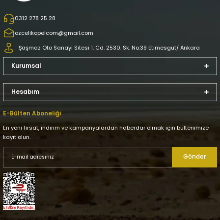
500,00 TL
0312 278 25 28
Chevrolet Aveo T300 1.3 Dizel Termostat - Zegen Zth1027 - 1338358
ozcelikopelcom@gmail.com
Şaşmaz Oto Sanayi Sitesi 1. Cd. 2530. Sk. No:39 Etimesgut/ Ankara
Kurumsal
950,00 TL
Hesabım
Opel Meriva B 1.3 Dizel Termostat - Zegen Zth1027 - 1338358
E-Bülten Aboneliği
En yeni fırsat, indirim ve kampanyalardan haberdar olmak için bültenimize
950,00 TL
kayıt olun.
Gönder
Opel Corsa E 1.3 Dizel Termostat - Zegen Zth1027 - 1338358
950,00 TL