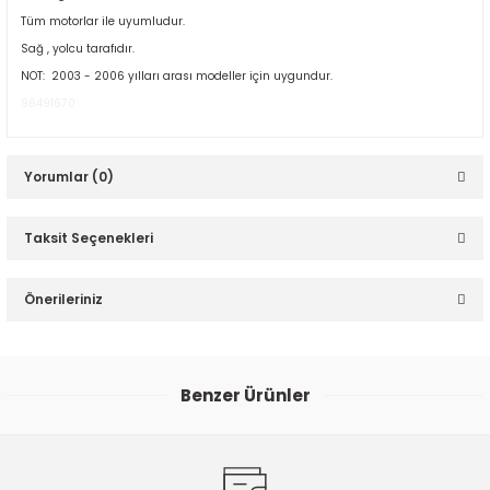
Tüm motorlar ile uyumludur.
Sağ , yolcu tarafıdır.
NOT: 2003 - 2006 yılları arası modeller için uygundur.
96491670
Yorumlar (0)
ER
Taksit Seçenekleri
Bu ürüne ilk yorumu siz yapın!
Önerileriniz
Yorum Yaz
Bu ürünün fiyat bilgisi, resim, ürün açıklamalarında ve diğer
konularda yetersiz gördüğünüz noktaları öneri formunu
Benzer Ürünler
kullanarak tarafımıza iletebilirsiniz.
Görüş ve önerileriniz için teşekkür ederiz.
Chevrolet Epica 2.0 Dizel Amortisör Ön Sol - Waxell 96943779
Ürün resmi kalitesiz, bozuk veya görüntülenemiyor.