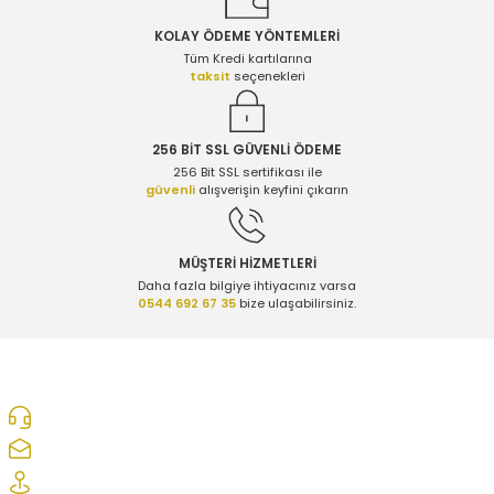
Ürün açıklamasında eksik bilgiler bulunuyor.
2.255,00 TL
KOLAY ÖDEME YÖNTEMLERİ
Ürün bilgilerinde hatalar bulunuyor.
Tüm Kredi kartılarına
taksit
seçenekleri
Ürün fiyatı diğer sitelerden daha pahalı.
Chevrolet Epica 2.0 Dizel Amortisör Ön Sağ - Waxell 96943780 - 96814
Bu ürüne benzer farklı alternatifler olmalı.
256 BİT SSL GÜVENLİ ÖDEME
256 Bit SSL sertifikası ile
2.255,00 TL
güvenli
alışverişin keyfini çıkarın
Amortisör Ön Sağ - Waxell 96943780
Gönder
MÜŞTERİ HİZMETLERİ
Daha fazla bilgiye ihtiyacınız varsa
0544 692 67 35
bize ulaşabilirsiniz.
2.255,00 TL
Amortisör Ön Sol - Waxell 96943779
0312 278 25 28
ozcelikopelcom@gmail.com
2.255,00 TL
Şaşmaz Oto Sanayi Sitesi 1. Cd. 2530. Sk. No:39 Etimesgut/ Ankara