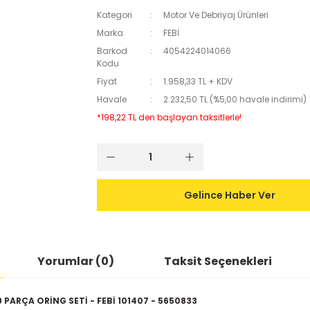
Kategori
Motor Ve Debriyaj Ürünleri
Marka
FEBİ
Barkod
4054224014066
Kodu
Fiyat
1.958,33 TL + KDV
Havale
2.232,50 TL (%5,00 havale indirimi)
*198,22 TL den başlayan taksitlerle!
Gelince Haber Ver
Yorumlar (0)
Taksit Seçenekleri
PARÇA ORİNG SETİ - FEBİ 101407 - 5650833