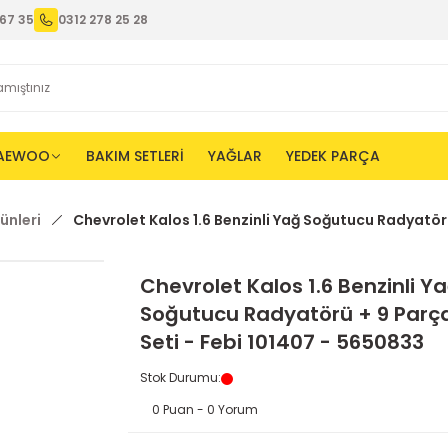
67 35
0312 278 25 28
AEWOO
BAKIM SETLERİ
YAĞLAR
YEDEK PARÇA
ünleri
Chevrolet Kalos 1.6 Benzinli Yağ Soğutucu Radyatörü
Chevrolet Kalos 1.6 Benzinli Y
Soğutucu Radyatörü + 9 Parç
Seti - Febi 101407 - 5650833
Stok Durumu
:
0 Puan - 0 Yorum