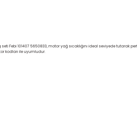
 seti Febi 101407 5650833, motor yağ sıcaklığını ideal seviyede tutarak p
or kodları ile uyumludur.