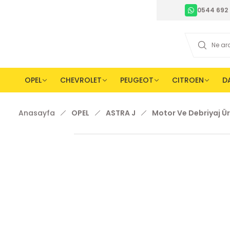
0544 692 
OPEL
CHEVROLET
PEUGEOT
CITROEN
D
Anasayfa
OPEL
ASTRA J
Motor Ve Debriyaj Ür