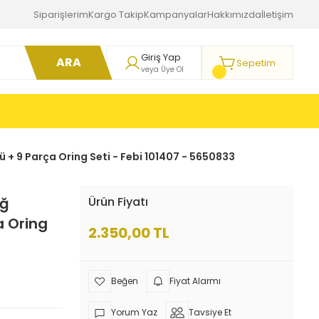
Siparişlerim
Kargo Takip
Kampanyalar
Hakkımızda
İletişim
Giriş Yap
ARA
Sepetim
veya Üye Ol
 + 9 Parça Oring Seti - Febi 101407 - 5650833
ağ
Ürün Fiyatı
a Oring
2.350,00 TL
Fiyat Alarmı
Yorum Yaz
Tavsiye Et