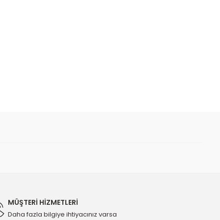
 iletebilirsiniz.
Orijinal 55571587 - 638203
MÜŞTERİ HİZMETLERİ
Daha fazla bilgiye ihtiyacınız varsa