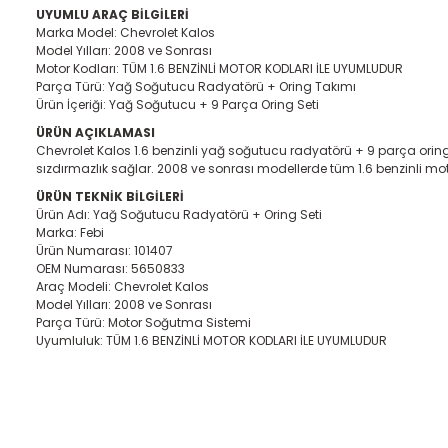
UYUMLU ARAÇ BİLGİLERİ
Marka Model: Chevrolet Kalos
Model Yılları: 2008 ve Sonrası
Motor Kodları: TÜM 1.6 BENZİNLİ MOTOR KODLARI İLE UYUMLUDUR
Parça Türü: Yağ Soğutucu Radyatörü + Oring Takımı
Ürün İçeriği: Yağ Soğutucu + 9 Parça Oring Seti
ÜRÜN AÇIKLAMASI
Chevrolet Kalos 1.6 benzinli yağ soğutucu radyatörü + 9 parça oring
sızdırmazlık sağlar. 2008 ve sonrası modellerde tüm 1.6 benzinli mot
ÜRÜN TEKNİK BİLGİLERİ
Ürün Adı: Yağ Soğutucu Radyatörü + Oring Seti
Marka: Febi
Ürün Numarası: 101407
OEM Numarası: 5650833
Araç Modeli: Chevrolet Kalos
Model Yılları: 2008 ve Sonrası
Parça Türü: Motor Soğutma Sistemi
Uyumluluk: TÜM 1.6 BENZİNLİ MOTOR KODLARI İLE UYUMLUDUR