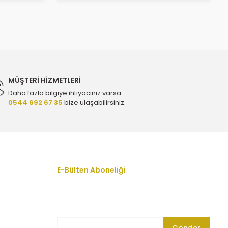
MÜŞTERİ HİZMETLERİ
Daha fazla bilgiye ihtiyacınız varsa
0544 692 67 35
bize ulaşabilirsiniz.
E-Bülten Aboneliği
En yeni fırsat, indirim ve kampanyalardan
haberdar olmak için bültenimize kayıt olun.