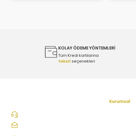
KOLAY ÖDEME YÖNTEMLERİ
Tüm Kredi kartılarına
taksit
seçenekleri
Kurumsal
İletişim Form
0312 278 25 28
Hakkımızda
ozcelikopelcom@gmail.com
Mesafeli Satı
Şaşmaz Oto Sanayi Sitesi 1. Cd. 2530. Sk.