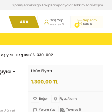
Siparişlerim
Kargo Takip
Kampanyalar
Hakkımızda
İletişim
Giriş Yap
Sepetim
ARA
veya Üye Ol
0,00 TL
0
 Taşıyıcı - Bsg BSG16-330-002
ıyıcı -
Ürün Fiyatı
1.300,00 TL
Fiyat Alarmı
Yorum Yaz
Tavsiye Et
n Ürünleri