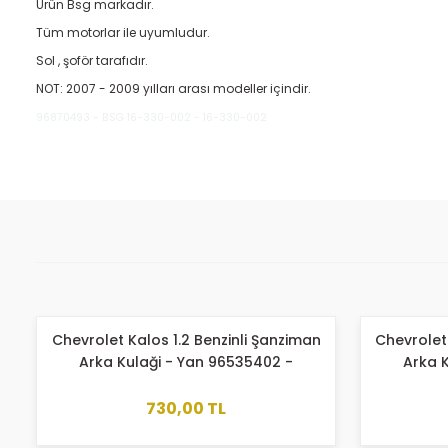
Ürün Bsg markadır.
Tüm motorlar ile uyumludur.
Sol , şoför tarafıdır.
NOT: 2007 - 2009 yılları arası modeller içindir.
96870493 - BSG 16-330-002 - 16-330-002
Bu ürünün fiyat bilgisi, resim, ürün açıklamalarında ve diğer kon
Görüş ve önerileriniz için teşekkür ederiz.
Ürün resmi kalitesiz, bozuk veya görüntülenemiyor.
Ürün açıklamasında eksik bilgiler bulunuyor.
Ürün bilgilerinde hatalar bulunuyor.
Ürün fiyatı diğer sitelerden daha pahalı.
Chevrolet Kalos 1.2 Benzinli Şanziman
Chevrolet 
Bu ürüne benzer farklı alternatifler olmalı.
Arka Kulaği - Yan 96535402 -
Arka 
96806644
730,00 TL