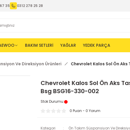
67 35
0312 278 25 28
AEWOO
BAKIM SETLERİ
YAĞLAR
YEDEK PARÇA
siyon Ve Direksiyon Ürünleri
Chevrolet Kalos Sol Ön Aks
Chevrolet Kalos Sol Ön Aks Taş
Bsg BSG16-330-002
Stok Durumu
:
0 Puan - 0 Yorum
Kategori
Ön Takım Süspansiyon Ve Direksiyo