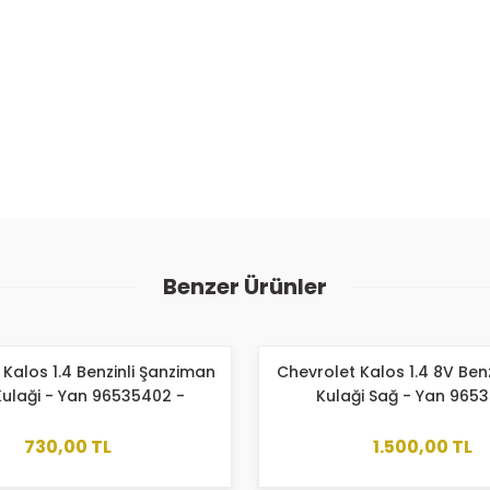
ularda yetersiz gördüğünüz noktaları öneri formunu kullanarak tarafımıza
Bu ürüne ilk yorumu siz yapın!
Benzer Ürünler
Yorum Yaz
Kalos 1.4 Benzinli Şanziman
Chevrolet Kalos 1.4 8V Benz
Kulaği - Yan 96535402 -
Kulaği Sağ - Yan 965
96806644
730,00 TL
1.500,00 TL