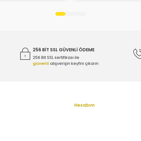
Gönder
256 BİT SSL GÜVENLİ ÖDEME
256 Bit SSL sertifikası ile
güvenli
alışverişin keyfini çıkarın
Hesabım
u
Yeni Üyelik
Üye Girişi
ş Sözleşmesi
Şifremi Unuttum