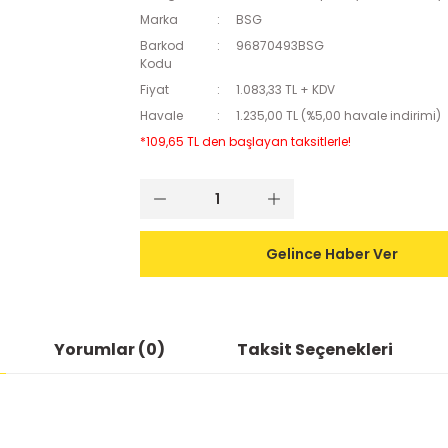
Marka
BSG
Barkod
96870493BSG
Kodu
Fiyat
1.083,33 TL + KDV
Havale
1.235,00 TL (%5,00 havale indirimi)
*109,65 TL den başlayan taksitlerle!
Gelince Haber Ver
Yorumlar (0)
Taksit Seçenekleri