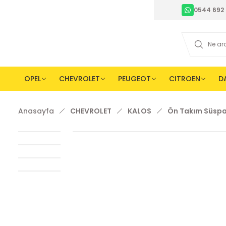
0544 692 
OPEL
CHEVROLET
PEUGEOT
CITROEN
D
Anasayfa
CHEVROLET
KALOS
Ön Takım Süspan