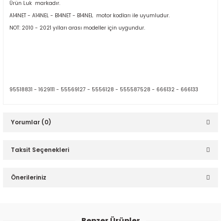
Ürün Luk markadır.
A14NET - A14NEL - B14NET - B14NEL motor kodları ile uyumludur.
NOT: 2010 - 2021 yılları arası modeller için uygundur.
ER
95518831 - 1629111 - 55569127 - 5556128 - 555587528 - 666132 - 666133
Yorumlar (0)
Taksit Seçenekleri
Bu ürüne ilk yorumu siz yapın!
Önerileriniz
Yorum Yaz
Bu ürünün fiyat bilgisi, resim, ürün açıklamalarında ve diğer
konularda yetersiz gördüğünüz noktaları öneri formunu
Benzer Ürünler