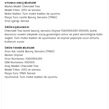
UYUMLU ARAÇ BİLGİLERİ
Marka Model: Chevrolet Trax
Model Yılları: 2012 ve sonrası
Motor Kodları: Tüm motor kodları ile uyumlu
Parça Türü: Lastik Basınç Sensörü (TPMS)
Ürün İçeriği: Sensör
ÜRÜN AÇIKLAMASI
Chevrolet Trax lastik basınç sensörü Orijinal YQ00956280 1010069, lastik
basıncını sürekli izleyerek sürüş güvenliğini artırır ve yakıt verimliliğine katkı
sağlar. Tüm motor kodları ile uyumludur ve orijinal yapısıyla uzun ömürlü
ER
kullanım sunar.
ÜRÜN TEKNİK BİLGİLERİ
Ürün Adı: Lastik Basınç Sensörü (TPMS)
Marka: Orijinal
Ürün Numarası: YQ00956280
OEM Numarası: 1010069
Araç Modeli: Chevrolet Trax
Model Yılları: 2012 ve sonrası
Parça Türü: TPMS Sensör
Uyumluluk: Tüm motor kodları ile uyumlu