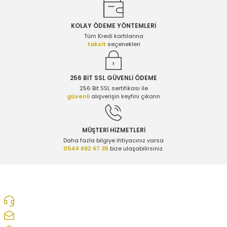
Ürün resmi kalitesiz, bozuk veya görüntülenemiyor.
Ürün açıklamasında eksik bilgiler bulunuyor.
1.300,00 TL
KOLAY ÖDEME YÖNTEMLERİ
Ürün bilgilerinde hatalar bulunuyor.
Tüm Kredi kartılarına
taksit
seçenekleri
Ürün fiyatı diğer sitelerden daha pahalı.
Opel Insignia A 1.4 Benzinli Turbo Kelepçesi - Oem 55565351 - 856079
Bu ürüne benzer farklı alternatifler olmalı.
256 BİT SSL GÜVENLİ ÖDEME
256 Bit SSL sertifikası ile
1.300,00 TL
güvenli
alışverişin keyfini çıkarın
Opel Corsa D 1.4 Benzinli Turbo Kelepçesi - Oem 55565351 - 856079
Gönder
MÜŞTERİ HİZMETLERİ
Daha fazla bilgiye ihtiyacınız varsa
0544 692 67 35
bize ulaşabilirsiniz.
1.300,00 TL
Opel Astra J 1.4 Benzinli Turbo Kelepçesi - Oem 55565351 - 856079
0312 278 25 28
ozcelikopelcom@gmail.com