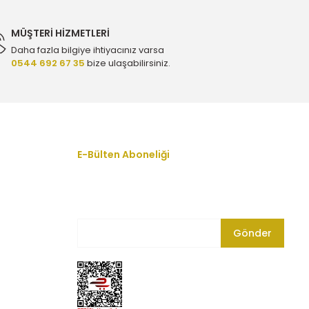
TL
MÜŞTERİ HİZMETLERİ
Daha fazla bilgiye ihtiyacınız varsa
0544 692 67 35
bize ulaşabilirsiniz.
Pompası - Orijinal 9805614880
Benzinli Triger Seti - Gates K01T360HOB
E-Bülten Aboneliği
En yeni fırsat, indirim ve kampanyalardan
haberdar olmak için bültenimize kayıt olun.
2.650,00 TL
Gönder
635067180