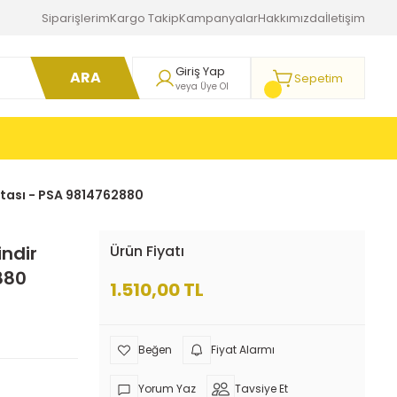
Siparişlerim
Kargo Takip
Kampanyalar
Hakkımızda
İletişim
Giriş Yap
ARA
Sepetim
veya Üye Ol
ontası - PSA 9814762880
indir
Ürün Fiyatı
880
1.510,00 TL
Fiyat Alarmı
Yorum Yaz
Tavsiye Et