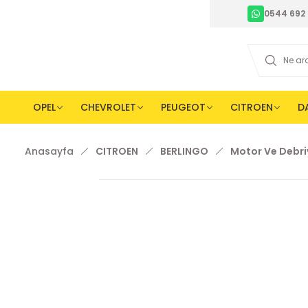
0544 692 
OPEL
CHEVROLET
PEUGEOT
CITROEN
D
Anasayfa
CITROEN
BERLINGO
Motor Ve Debriy