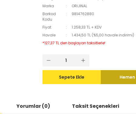
Marka
ORIJINAL
Barkod
9814762880
Kodu
Fiyat
1.258,33 TL + KDV
Havale
1.434,50 TL (%5,00 havale indirimi)
*127,37 TL den başlayan taksitlerle!
Sepete Ekle
Hemen 
Yorumlar (0)
Taksit Seçenekleri