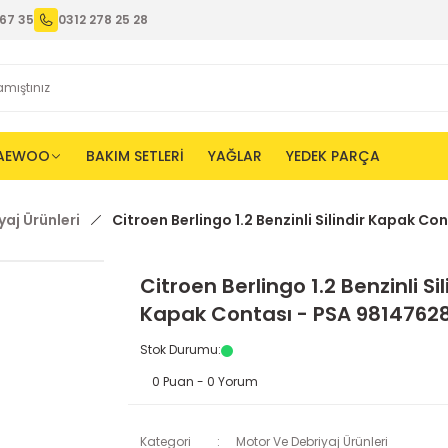
67 35
0312 278 25 28
AEWOO
BAKIM SETLERİ
YAĞLAR
YEDEK PARÇA
aj Ürünleri
Citroen Berlingo 1.2 Benzinli Silindir Kapak C
Citroen Berlingo 1.2 Benzinli Sil
Kapak Contası - PSA 9814762
Stok Durumu
:
0 Puan - 0 Yorum
Kategori
Motor Ve Debriyaj Ürünleri