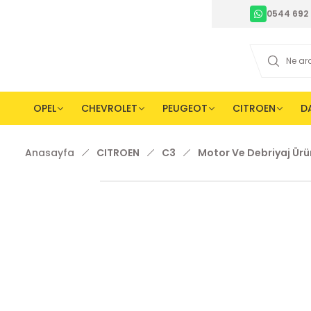
0544 692 
OPEL
CHEVROLET
PEUGEOT
CITROEN
D
Anasayfa
CITROEN
C3
Motor Ve Debriyaj Ürü