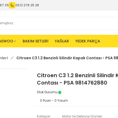
67 35
0312 278 25 28
AEWOO
BAKIM SETLERİ
YAĞLAR
YEDEK PARÇA
nleri
Citroen C3 1.2 Benzinli Silindir Kapak Contası - PSA 
Citroen C3 1.2 Benzinli Silindir
Contası - PSA 9814762880
Stok Durumu
:
0 Puan - 0 Yorum
Kategori
Motor Ve Debriyaj Ürünleri