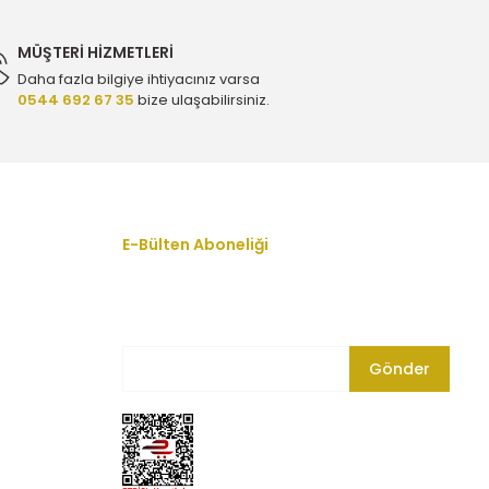
MÜŞTERİ HİZMETLERİ
Daha fazla bilgiye ihtiyacınız varsa
0544 692 67 35
bize ulaşabilirsiniz.
rijinal 9805614880
r Seti
E-Bülten Aboneliği
En yeni fırsat, indirim ve kampanyalardan
haberdar olmak için bültenimize kayıt olun.
Gönder