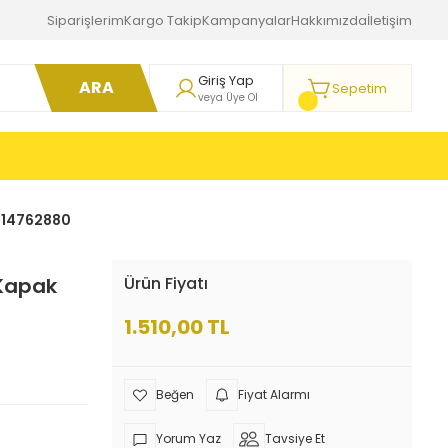
Siparişlerim
Kargo Takip
Kampanyalar
Hakkımızda
İletişim
Giriş Yap
ARA
Sepetim
veya Üye Ol
9814762880
 Kapak
Ürün Fiyatı
1.510,00 TL
Fiyat Alarmı
Yorum Yaz
Tavsiye Et