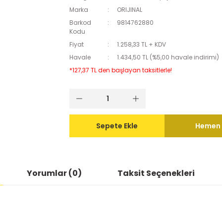
Marka
ORIJINAL
Barkod
9814762880
Kodu
Fiyat
1.258,33 TL + KDV
Havale
1.434,50 TL (%5,00 havale indirimi)
*127,37 TL den başlayan taksitlerle!
Sepete Ekle
Hemen 
Yorumlar (0)
Taksit Seçenekleri