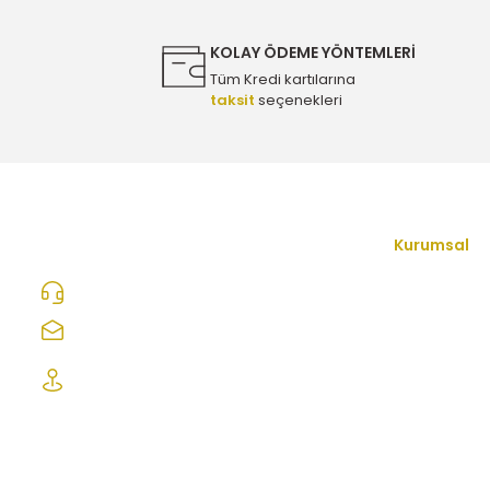
Bu ürüne benzer farklı alternatifler olmalı.
750,00 TL
KOLAY ÖDEME YÖNTEMLERİ
Tüm Kredi kartılarına
taksit
seçenekleri
Citroen C3 1.5 Dizel Eksantrik Triger Seti - Orijinal 1628
3.250,00 TL
Citroen C3 1.5 Dizel Eksantrik Mil Kiti 8 MM (Kapak + Mil 
Kurumsal
İletişim Form
0312 278 25 28
33.500,00 TL
Hakkımızda
ozcelikopelcom@gmail.com
Mesafeli Satı
Şaşmaz Oto Sanayi Sitesi 1. Cd. 2530. Sk.
Citroen C3 1.2 Benzinli Triger Seti - Orijinal 1654516080
No:39 Etimesgut/ Ankara
Gizlilik ve Güv
İptal İade Koş
3.750,00 TL
Kişisel Veriler