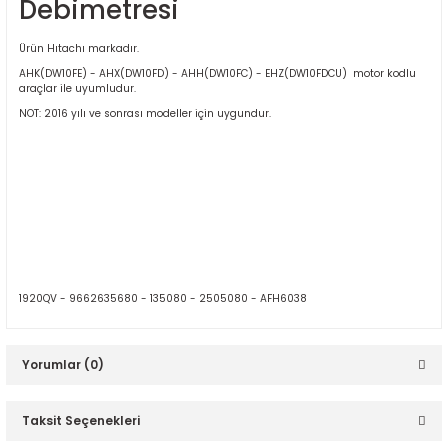
Debimetresi
Ürün Hıtachı markadır.
AHK(DW10FE) - AHX(DW10FD) - AHH(DW10FC) - EHZ(DW10FDCU) motor kodlu
araçlar ile uyumludur.
NOT: 2016 yılı ve sonrası modeller için uygundur.
ER
1920QV - 9662635680 - 135080 - 2505080 - AFH6038
Yorumlar (0)
Taksit Seçenekleri