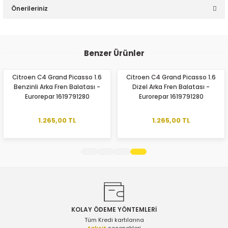
Önerileriniz
Yorum Yaz
Bu ürünün fiyat bilgisi, resim, ürün açıklamalarında ve diğer
konularda yetersiz gördüğünüz noktaları öneri formunu
Benzer Ürünler
kullanarak tarafımıza iletebilirsiniz.
Görüş ve önerileriniz için teşekkür ederiz.
Citroen C4 Grand Picasso 1.6
Citroen C4 Grand Picasso 1.6
Benzinli Arka Fren Balatası -
Dizel Arka Fren Balatası -
Ürün resmi kalitesiz, bozuk veya görüntülenemiyor.
Eurorepar 1619791280
Eurorepar 1619791280
Ürün açıklamasında eksik bilgiler bulunuyor.
Ürün bilgilerinde hatalar bulunuyor.
1.265,00 TL
1.265,00 TL
Ürün fiyatı diğer sitelerden daha pahalı.
Bu ürüne benzer farklı alternatifler olmalı.
KOLAY ÖDEME YÖNTEMLERİ
Gönder
Tüm Kredi kartılarına
taksit
seçenekleri