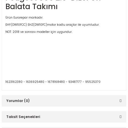
Balata Takımı
Ürün Eurorepar markadır.
EHY(DW10FCC) EHZ(DW10FC)motor kodlu araçlar ile uyumludur.
NOT: 2018 ve sonrası modeller için uygundur.
ER
1623162380 - 1636925480 - 1678168480 - 93487177 - 95525370
Yorumlar (0)
Taksit Seçenekleri
Bu ürüne ilk yorumu siz yapın!