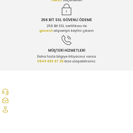
256 BİT SSL GÜVENLİ ÖDEME
256 Bit SSL sertifikası ile
güvenli
alışverişin keyfini çıkarın
MÜŞTERİ HİZMETLERİ
Daha fazla bilgiye ihtiyacınız varsa
0544 692 67 35
bize ulaşabilirsiniz.
0312 278 25 28
ozcelikopelcom@gmail.com
Şaşmaz Oto Sanayi Sitesi 1. Cd. 2530. Sk. No:39 Etimesgut/ Ankara
Kurumsal