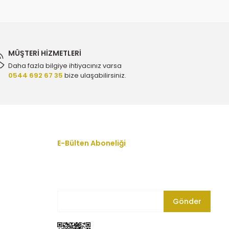
n Disk Takımı - Bosch 0986479380
0 TL
MÜŞTERİ HİZMETLERİ
Daha fazla bilgiye ihtiyacınız varsa
0544 692 67 35
bize ulaşabilirsiniz.
ren Disk Takımı - Bosch 0986479380
0 TL
Balatası - Eurorepar 1619791280
E-Bülten Aboneliği
En yeni fırsat, indirim ve kampanyalardan
haberdar olmak için bültenimize kayıt olun.
L
Gönder
a Fren Balatası - Eurorepar 1619791280