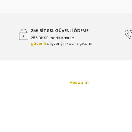
- Bosch 0986479380
Citroen C5 Aircross 2.0 Dizel Ön Fre
4.500,0
256 BİT SSL GÜVENLİ ÖDEME
256 Bit SSL sertifikası ile
güvenli
alışverişin keyfini çıkarın
 Bosch 0986479380
Citroen C5 Aircross 1.2 Benzinli Ön F
Gönder
4.500,0
sch 0986479380
Citroen C5 Aircross 2.0 Dizel Arka Fren 
Hesabım
u
Yeni Üyelik
1.265,00 T
Üye Girişi
ş Sözleşmesi
Şifremi Unuttum
Eurorepar 1619791280
Citroen C5 Aircross 1.6 Benzinli Ark
enlik
İletişim