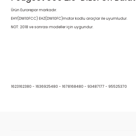
Ürün Eurorepar markadır.
EHY(DW10FCC) EHZ(DW10FC)motor kodlu araçlar ile uyumludur.
NOT: 2018 ve sonrası modeller için uygundur.
1623162380 - 1636925480 - 1678168480 - 93487177 - 95525370
Bu ürünün fiyat bilgisi, resim, ürün açıklamalarında ve diğer kon
Görüş ve önerileriniz için teşekkür ederiz.
Ürün resmi kalitesiz, bozuk veya görüntülenemiyor.
Ürün açıklamasında eksik bilgiler bulunuyor.