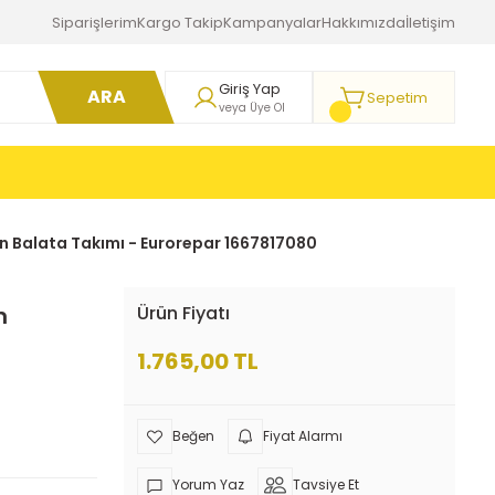
Siparişlerim
Kargo Takip
Kampanyalar
Hakkımızda
İletişim
Giriş Yap
ARA
Sepetim
veya Üye Ol
 Ön Balata Takımı - Eurorepar 1667817080
n
Ürün Fiyatı
1.765,00 TL
Fiyat Alarmı
Yorum Yaz
Tavsiye Et