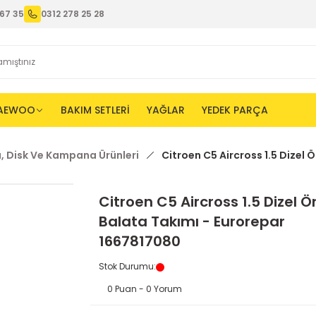
67 35
0312 278 25 28
AEWOO
BAKIM SETLERİ
YAĞLAR
YEDEK PARÇA
a, Disk Ve Kampana Ürünleri
Citroen C5 Aircross 1.5 Dizel
Citroen C5 Aircross 1.5 Dizel Ö
Balata Takımı - Eurorepar
1667817080
Stok Durumu
:
0 Puan - 0 Yorum