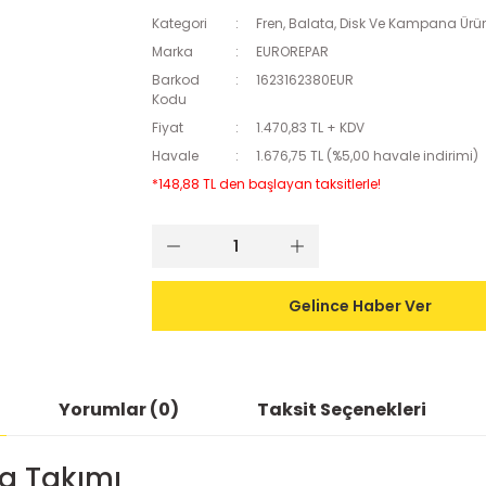
Kategori
Fren, Balata, Disk Ve Kampana Ürün
Marka
EUROREPAR
Barkod
1623162380EUR
Kodu
Fiyat
1.470,83 TL + KDV
Havale
1.676,75 TL (%5,00 havale indirimi)
*148,88 TL den başlayan taksitlerle!
Gelince Haber Ver
Yorumlar (0)
Taksit Seçenekleri
ta Takımı