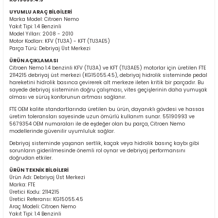
UYUMLU ARAÇ BİLGİLERİ
Marka Model: Citroen Nemo
Yakıt Tipi: 1.4 Benzinli
Model Yılları: 2008 - 2010
Motor Kodları: KFV (TU3A) - KFT (TU3AE5)
Parça Türü: Debriyaj Üst Merkezi
ÜRÜN AÇIKLAMASI
Citroen Nemo 1.4 benzinli KFV (TU3A) ve KFT (TU3AE5) motorlar için üretilen FTE
2114215 debriyaj üst merkezi (KG15055.4.5), debriyaj hidrolik sisteminde pedal
ER
hareketini hidrolik basınca çevirerek alt merkeze ileten kritik bir parçadır. Bu
sayede debriyaj sisteminin doğru çalışması, vites geçişlerinin daha yumuşak
olması ve sürüş konforunun artması sağlanır.
FTE OEM kalite standartlarında üretilen bu ürün, dayanıklı gövdesi ve hassas
üretim toleransları sayesinde uzun ömürlü kullanım sunar. 55190993 ve
5679354 OEM numaraları ile de eşdeğer olan bu parça, Citroen Nemo
modellerinde güvenilir uyumluluk sağlar.
Debriyaj sisteminde yaşanan sertlik, kaçak veya hidrolik basınç kaybı gibi
sorunların giderilmesinde önemli rol oynar ve debriyaj performansını
doğrudan etkiler.
ÜRÜN TEKNİK BİLGİLERİ
Ürün Adı: Debriyaj Üst Merkezi
Marka: FTE
Üretici Kodu: 2114215
Üretici Referansı: KG15055.4.5
Araç Modeli: Citroen Nemo
Yakıt Tipi: 1.4 Benzinli