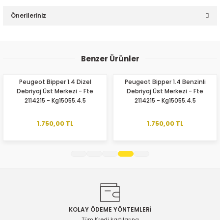
Bu ürüne ilk yorumu siz yapın!
Önerileriniz
Yorum Yaz
Bu ürünün fiyat bilgisi, resim, ürün açıklamalarında ve diğer
konularda yetersiz gördüğünüz noktaları öneri formunu
Benzer Ürünler
kullanarak tarafımıza iletebilirsiniz.
Görüş ve önerileriniz için teşekkür ederiz.
Peugeot Bipper 1.4 Dizel
Peugeot Bipper 1.4 Benzinli
Debriyaj Üst Merkezi - Fte
Debriyaj Üst Merkezi - Fte
Ürün resmi kalitesiz, bozuk veya görüntülenemiyor.
2114215 - Kg15055.4.5
2114215 - Kg15055.4.5
Ürün açıklamasında eksik bilgiler bulunuyor.
Ürün bilgilerinde hatalar bulunuyor.
1.750,00 TL
1.750,00 TL
Ürün fiyatı diğer sitelerden daha pahalı.
Bu ürüne benzer farklı alternatifler olmalı.
KOLAY ÖDEME YÖNTEMLERİ
Gönder
Tüm Kredi kartılarına