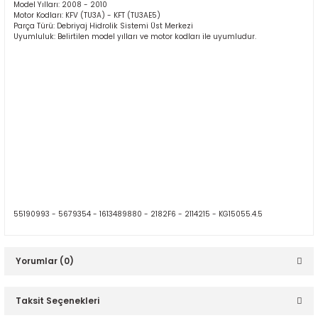
Model Yılları: 2008 - 2010
Motor Kodları: KFV (TU3A) - KFT (TU3AE5)
Parça Türü: Debriyaj Hidrolik Sistemi Üst Merkezi
Uyumluluk: Belirtilen model yılları ve motor kodları ile uyumludur.
55190993 -
5679354 -
1613489880 -
2182F6 - 2114215 - KG15055.4.5
Yorumlar (0)
Taksit Seçenekleri