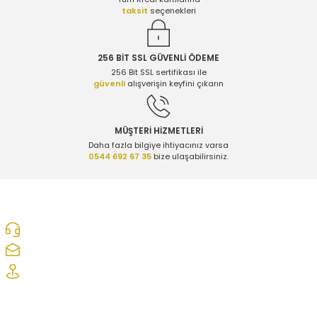
taksit
seçenekleri
256 BİT SSL GÜVENLİ ÖDEME
256 Bit SSL sertifikası ile
güvenli
alışverişin keyfini çıkarın
MÜŞTERİ HİZMETLERİ
Daha fazla bilgiye ihtiyacınız varsa
0544 692 67 35
bize ulaşabilirsiniz.
0312 278 25 28
ozcelikopelcom@gmail.com
Şaşmaz Oto Sanayi Sitesi 1. Cd. 2530. Sk. No:39 Etimesgut/ Ankara
Kurumsal