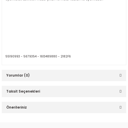
55190993 -
5679354 -
1613489880 -
2182F6
Yorumlar (0)
Taksit Seçenekleri
Bu ürüne ilk yorumu siz yapın!
Önerileriniz
Yorum Yaz
Bu ürünün fiyat bilgisi, resim, ürün açıklamalarında ve diğer