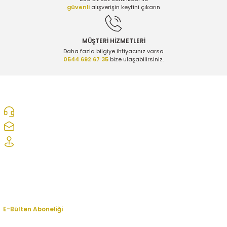
güvenli
alışverişin keyfini çıkarın
MÜŞTERİ HİZMETLERİ
Daha fazla bilgiye ihtiyacınız varsa
0544 692 67 35
bize ulaşabilirsiniz.
0312 278 25 28
ozcelikopelcom@gmail.com
Şaşmaz Oto Sanayi Sitesi 1. Cd. 2530. Sk. No:39 Etimesgut/ Ankara
Kurumsal
Hesabım
E-Bülten Aboneliği
En yeni fırsat, indirim ve kampanyalardan haberdar olmak için bültenimize