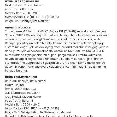
UYUMLU ARAÇ BİLGİLERİ
Marka Model: Citroen Nemo
Yakıt Tipi: 1.4 Benzinli
Model Yılları: 2008 - 2010
Motor Kodları: KFV (TU3A) - KFT (TU3AE5)
Parça Türü: Debriyaj Üst Merkezi
ÜRÜN AÇIKLAMASI
Citroen Nemo 1.4 benzinli KFV (TU3A) ve KFT (TU3AE5) motorlar için üretilen
Orijinal 55190993 debriyaj üst merkezi, debriyaj hidrolik sisteminin güvenilir
ve verimli çalışmasını sağlayan önemli bir aktarma organı parçasıdır.
ER
Debriyaj pedalından gelen hidrolik basıncı alt merkeze ileterek debriyaj
sisteminin doğru şekilde devreye girmesine yardımcı olur, vites geçişlerinin
daha yumuşak ve hassas olmasını destekler. 55190993 ve 5679354 OEM
numaralarına eşdeğer olan bu orijinal parça, yüksek üretim kalitesi ve
dayanıklı yapısı sayesinde uzun ömürlü kullanım sunar. Orijinal üretim
standartlarına uygun olarak geliştirilen ürün, Citroen Nemo modellerinde
güvenilir performans sağlayarak debriyaj sisteminin sağlıklı çalışmasına
katkıda bulunur.
ÜRÜN TEKNİK BİLGİLERİ
Ürün Adı: Debriyaj Üst Merkezi
Marka: Orijinal
Üretici Kodu: 55190993
OEM Numarası: 5679354
Araç Modeli: Citroen Nemo
Yakıt Tipi: 1.4 Benzinli
Model Yılları: 2008 - 2010
Motor Kodları: KFV (TU3A) - KFT (TU3AE5)
Parça Türü: Debriyaj Hidrolik Sistemi Üst Merkezi
Uyumluluk: Belirtilen model yılları ve motor kodları ile uyumludur.