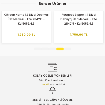
konularda yetersiz gördüğünüz noktaları öneri formunu
Benzer Ürünler
kullanarak tarafımıza iletebilirsiniz.
Görüş ve önerileriniz için teşekkür ederiz.
Citroen Nemo 1.3 Dizel Debriyaj
Peugeot Bipper 1.4 Dizel
Üst Merkezi - Fte 2114215 -
Debriyaj Üst Merkezi - Fte
Ürün resmi kalitesiz, bozuk veya görüntülenemiyor.
Kg15055.4.5
2114215 - Kg15055.4.5
Ürün açıklamasında eksik bilgiler bulunuyor.
Ürün bilgilerinde hatalar bulunuyor.
1.750,00 TL
1.750,00 TL
Ürün fiyatı diğer sitelerden daha pahalı.
Bu ürüne benzer farklı alternatifler olmalı.
KOLAY ÖDEME YÖNTEMLERİ
Gönder
Tüm Kredi kartılarına
taksit
seçenekleri
256 BİT SSL GÜVENLİ ÖDEME
256 Bit SSL sertifikası ile