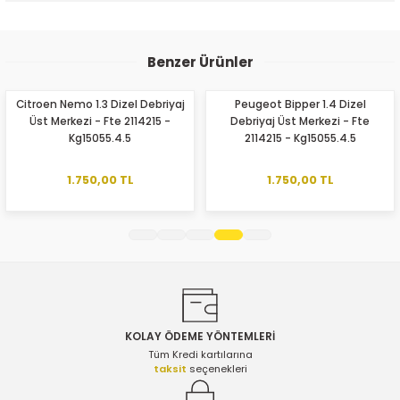
Yorum Yaz
Bu ürünün fiyat bilgisi, resim, ürün açıklamalarında ve diğer
konularda yetersiz gördüğünüz noktaları öneri formunu
Benzer Ürünler
kullanarak tarafımıza iletebilirsiniz.
Görüş ve önerileriniz için teşekkür ederiz.
Citroen Nemo 1.3 Dizel Debriyaj
Peugeot Bipper 1.4 Dizel
Üst Merkezi - Fte 2114215 -
Debriyaj Üst Merkezi - Fte
Ürün resmi kalitesiz, bozuk veya görüntülenemiyor.
Kg15055.4.5
2114215 - Kg15055.4.5
Ürün açıklamasında eksik bilgiler bulunuyor.
Ürün bilgilerinde hatalar bulunuyor.
1.750,00 TL
1.750,00 TL
Ürün fiyatı diğer sitelerden daha pahalı.
Bu ürüne benzer farklı alternatifler olmalı.
KOLAY ÖDEME YÖNTEMLERİ
Gönder
Tüm Kredi kartılarına
taksit
seçenekleri