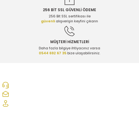
256 BİT SSL GÜVENLİ ÖDEME
256 Bit SSL sertifikası ile
güvenli
alışverişin keyfini çıkarın
MÜŞTERİ HİZMETLERİ
Daha fazla bilgiye ihtiyacınız varsa
0544 692 67 35
bize ulaşabilirsiniz.
0312 278 25 28
ozcelikopelcom@gmail.com
Şaşmaz Oto Sanayi Sitesi 1. Cd. 2530. Sk. No:39 Etimesgut/ Ankara
Kurumsal
Hesabım