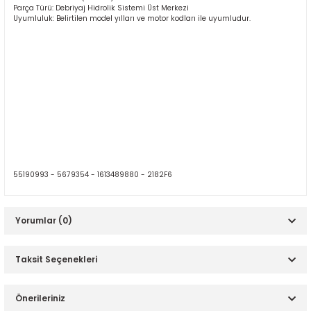
Parça Türü: Debriyaj Hidrolik Sistemi Üst Merkezi
Uyumluluk: Belirtilen model yılları ve motor kodları ile uyumludur.
55190993 -
5679354 -
1613489880 -
2182F6
Yorumlar (0)
Taksit Seçenekleri
Bu ürüne ilk yorumu siz yapın!
Önerileriniz