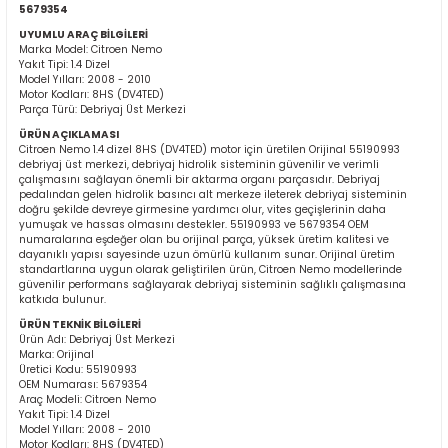
5679354
UYUMLU ARAÇ BİLGİLERİ
Marka Model: Citroen Nemo
Yakıt Tipi: 1.4 Dizel
Model Yılları: 2008 - 2010
Motor Kodları: 8HS (DV4TED)
Parça Türü: Debriyaj Üst Merkezi
ÜRÜN AÇIKLAMASI
Citroen Nemo 1.4 dizel 8HS (DV4TED) motor için üretilen Orijinal 55190993
ER
debriyaj üst merkezi, debriyaj hidrolik sisteminin güvenilir ve verimli
çalışmasını sağlayan önemli bir aktarma organı parçasıdır. Debriyaj
pedalından gelen hidrolik basıncı alt merkeze ileterek debriyaj sisteminin
doğru şekilde devreye girmesine yardımcı olur, vites geçişlerinin daha
yumuşak ve hassas olmasını destekler. 55190993 ve 5679354 OEM
numaralarına eşdeğer olan bu orijinal parça, yüksek üretim kalitesi ve
dayanıklı yapısı sayesinde uzun ömürlü kullanım sunar. Orijinal üretim
standartlarına uygun olarak geliştirilen ürün, Citroen Nemo modellerinde
güvenilir performans sağlayarak debriyaj sisteminin sağlıklı çalışmasına
katkıda bulunur.
ÜRÜN TEKNİK BİLGİLERİ
Ürün Adı: Debriyaj Üst Merkezi
Marka: Orijinal
Üretici Kodu: 55190993
OEM Numarası: 5679354
Araç Modeli: Citroen Nemo
Yakıt Tipi: 1.4 Dizel
Model Yılları: 2008 - 2010
Motor Kodları: 8HS (DV4TED)