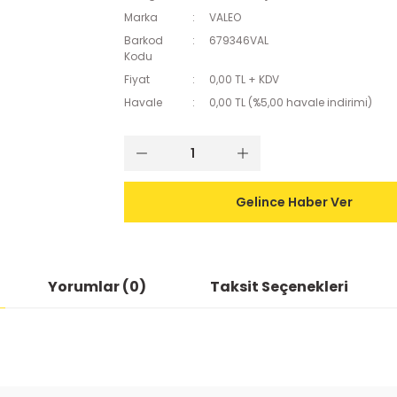
Marka
VALEO
Barkod
679346VAL
Kodu
Fiyat
0,00 TL + KDV
Havale
0,00 TL (%5,00 havale indirimi)
Gelince Haber Ver
Yorumlar (0)
Taksit Seçenekleri
ularda yetersiz gördüğünüz noktaları öneri formunu kullanarak tarafımıza
Bu ürüne ilk yorumu siz yapın!