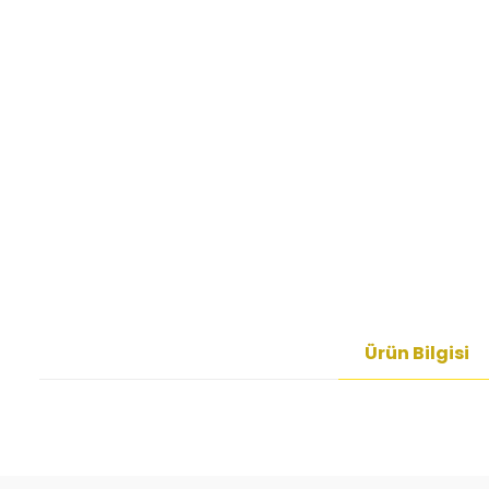
Ürün Bilgisi
Bu ürünün fiyat bilgisi, resim, ürün açıklamalarında ve diğer kon
Görüş ve önerileriniz için teşekkür ederiz.