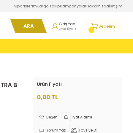
Siparişlerim
Kargo Takip
Kampanyalar
Hakkımızda
İletişim
Giriş Yap
ARA
Sepetim
veya Üye Ol
CTRA B
Ürün Fiyatı
0,00 TL
Fiyat Alarmı
Yorum Yaz
Tavsiye Et