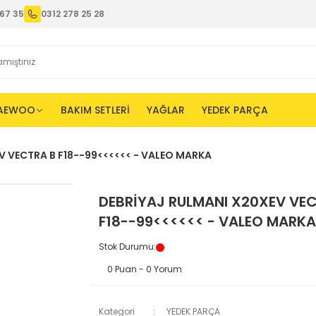
67 35
0312 278 25 28
AEWOO
BAKIM SETLERİ
YAĞLAR
YEDEK PARÇA
V VECTRA B F18--99<<<<<< - VALEO MARKA
DEBRİYAJ RULMANI X20XEV VE
F18--99<<<<<< - VALEO MARKA
Stok Durumu
:
0 Puan - 0 Yorum
Kategori
YEDEK PARÇA