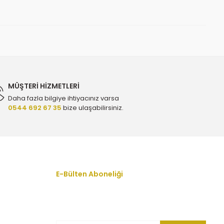
MÜŞTERİ HİZMETLERİ
Daha fazla bilgiye ihtiyacınız varsa
0544 692 67 35
bize ulaşabilirsiniz.
YTT Y2321 - 13107851
E 77762 - 12663317
E-Bülten Aboneliği
En yeni fırsat, indirim ve kampanyalardan
haberdar olmak için bültenimize kayıt olun.