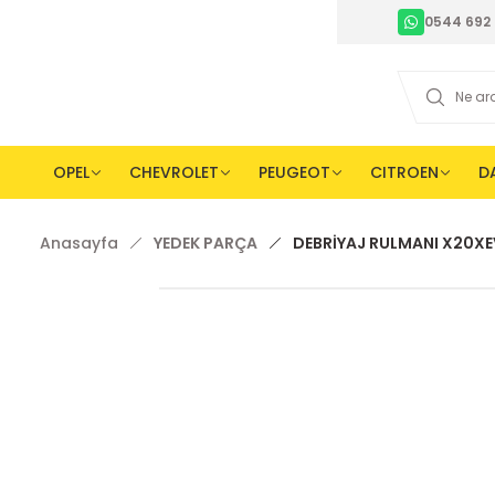
0544 692 
OPEL
CHEVROLET
PEUGEOT
CITROEN
D
Anasayfa
YEDEK PARÇA
DEBRİYAJ RULMANI X20XE