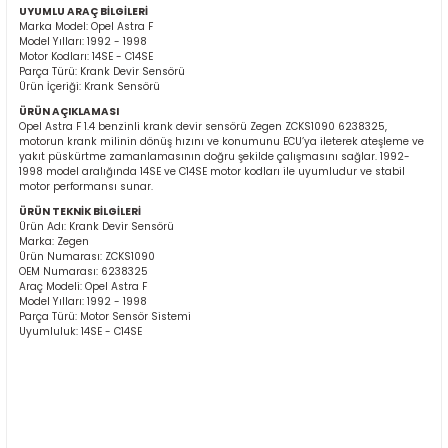
UYUMLU ARAÇ BİLGİLERİ
Marka Model: Opel Astra F
Model Yılları: 1992 - 1998
Motor Kodları: 14SE - C14SE
Parça Türü: Krank Devir Sensörü
Ürün İçeriği: Krank Sensörü
ÜRÜN AÇIKLAMASI
Opel Astra F 1.4 benzinli krank devir sensörü Zegen ZCKS1090 6238325,
motorun krank milinin dönüş hızını ve konumunu ECU’ya ileterek ateşleme ve
yakıt püskürtme zamanlamasının doğru şekilde çalışmasını sağlar. 1992-
ER
1998 model aralığında 14SE ve C14SE motor kodları ile uyumludur ve stabil
motor performansı sunar.
ÜRÜN TEKNİK BİLGİLERİ
Ürün Adı: Krank Devir Sensörü
Marka: Zegen
Ürün Numarası: ZCKS1090
OEM Numarası: 6238325
Araç Modeli: Opel Astra F
Model Yılları: 1992 - 1998
Parça Türü: Motor Sensör Sistemi
Uyumluluk: 14SE - C14SE