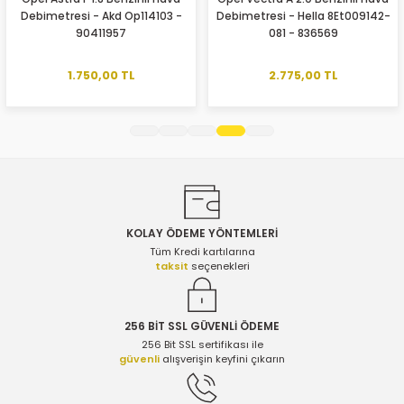
Debimetresi - Akd Op114103 -
Debimetresi - Hella 8Et009142-
Ürün resmi kalitesiz, bozuk veya görüntülenemiyor.
90411957
081 - 836569
Ürün açıklamasında eksik bilgiler bulunuyor.
Ürün bilgilerinde hatalar bulunuyor.
1.750,00 TL
2.775,00 TL
Ürün fiyatı diğer sitelerden daha pahalı.
Bu ürüne benzer farklı alternatifler olmalı.
KOLAY ÖDEME YÖNTEMLERİ
Gönder
Tüm Kredi kartılarına
taksit
seçenekleri
256 BİT SSL GÜVENLİ ÖDEME
256 Bit SSL sertifikası ile
güvenli
alışverişin keyfini çıkarın