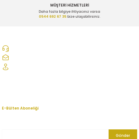
MÜŞTERİ HİZMETLERİ
Daha fazla bilgiye ihtiyacınız varsa
0544 692 67 35
bize ulaşabilirsiniz.
0312 278 25 28
ozcelikopelcom@gmail.com
Şaşmaz Oto Sanayi Sitesi 1. Cd. 2530. Sk. No:39 Etimesgut/ Ankara
Kurumsal
Hesabım
E-Bülten Aboneliği
En yeni fırsat, indirim ve kampanyalardan haberdar olmak için bültenimize
kayıt olun.
Gönder