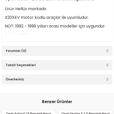
Ürün Hellüx markadır.
X20XEV motor kodlu araçlar ile uyumludur.
NOT: 1992 - 1998 yılları arası modeller için uygundur.
837102 - 90411546
ER
Yorumlar (0)
Taksit Seçenekleri
Bu ürüne ilk yorumu siz yapın!
Önerileriniz
Yorum Yaz
Bu ürünün fiyat bilgisi, resim, ürün açıklamalarında ve diğer
konularda yetersiz gördüğünüz noktaları öneri formunu
Benzer Ürünler
kullanarak tarafımıza iletebilirsiniz.
Görüş ve önerileriniz için teşekkür ederiz.
Opel Astra F 1.8 Benzinli Hava
Opel Vectra A 2.0 Benzinli Hava