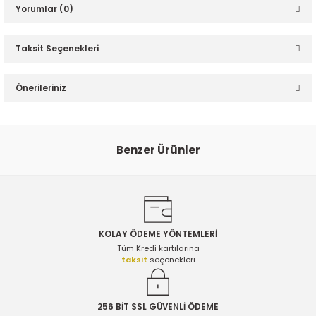
Yorumlar (0)
Taksit Seçenekleri
Bu ürüne ilk yorumu siz yapın!
Önerileriniz
Yorum Yaz
ER
Bu ürünün fiyat bilgisi, resim, ürün açıklamalarında ve diğer
konularda yetersiz gördüğünüz noktaları öneri formunu
Benzer Ürünler
kullanarak tarafımıza iletebilirsiniz.
Görüş ve önerileriniz için teşekkür ederiz.
Hava Debimetresi - Bosch
Ürün resmi kalitesiz, bozuk veya görüntülenemiyor.
Ürün açıklamasında eksik bilgiler bulunuyor.
2.950,00 TL
KOLAY ÖDEME YÖNTEMLERİ
Ürün bilgilerinde hatalar bulunuyor.
Tüm Kredi kartılarına
taksit
seçenekleri
Ürün fiyatı diğer sitelerden daha pahalı.
Opel Zafıra C 1.6 Dizel Egzoz Sıcaklık Sensörü ( KONUM 1 ) - ORİJİNAL 555
Bu ürüne benzer farklı alternatifler olmalı.
256 BİT SSL GÜVENLİ ÖDEME