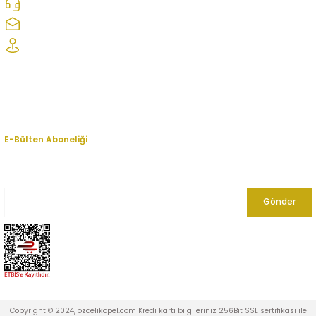
0312 278 25 28
ozcelikopelcom@gmail.com
Şaşmaz Oto Sanayi Sitesi 1. Cd. 2530. Sk. No:39 Etimesgut/ Ankara
Kurumsal
Hesabım
E-Bülten Aboneliği
En yeni fırsat, indirim ve kampanyalardan haberdar olmak için bültenimize
kayıt olun.
Gönder
Copyright © 2024, ozcelikopel.com Kredi kartı bilgileriniz 256Bit SSL sertifikası ile