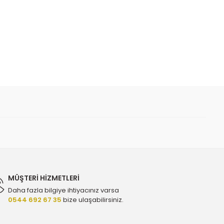
 iletebilirsiniz.
 Sensörü - Sagem 50233 - 6238325
TL
MÜŞTERİ HİZMETLERİ
Daha fazla bilgiye ihtiyacınız varsa
0544 692 67 35
bize ulaşabilirsiniz.
bini - Hella Hel-5Da 193 175-651 - 1208063