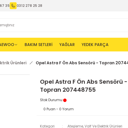
67 35
0312 278 25 28
AEWOO
BAKIM SETLERİ
YAĞLAR
YEDEK PARÇA
ktrik Ürünleri
Opel Astra F Ön Abs Sensörü - Topran 207
Opel Astra F Ön Abs Sensörü -
Topran 207448755
Stok Durumu
:
0 Puan - 0 Yorum
Kategori
Ateşleme, Valf Ve Elektrik Ürünleri