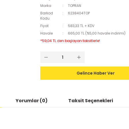
Marka
TOPRAN
Barkod
6238404TOP
Kodu
Fiyat
583,33 TL + KDV
Havale
665,00 TL (%5,00 havale indirimi)
*59,04 TL den başlayan taksitlerle!
Gelince Haber Ver
Yorumlar (0)
Taksit Seçenekleri