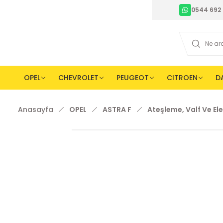
0544 692 
OPEL
CHEVROLET
PEUGEOT
CITROEN
D
Anasayfa
OPEL
ASTRA F
Ateşleme, Valf Ve Ele