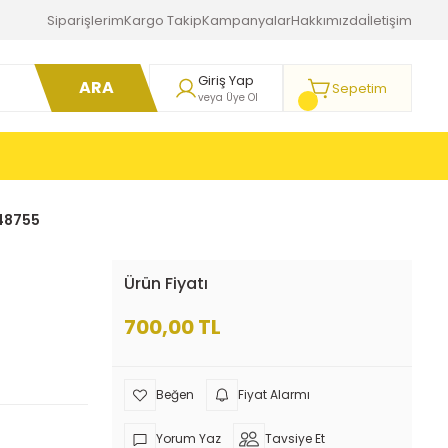
Siparişlerim
Kargo Takip
Kampanyalar
Hakkımızda
İletişim
Giriş Yap
ARA
Sepetim
veya Üye Ol
448755
Ürün Fiyatı
700,00 TL
Fiyat Alarmı
Yorum Yaz
Tavsiye Et