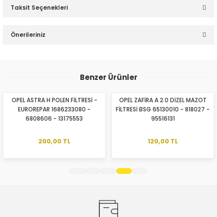
Taksit Seçenekleri
Bu ürüne ilk yorumu siz yapın!
Önerileriniz
Yorum Yaz
Bu ürünün fiyat bilgisi, resim, ürün açıklamalarında ve diğer
konularda yetersiz gördüğünüz noktaları öneri formunu
Benzer Ürünler
kullanarak tarafımıza iletebilirsiniz.
Görüş ve önerileriniz için teşekkür ederiz.
OPEL ASTRA H POLEN FİLTRESİ -
OPEL ZAFİRA A 2.0 DİZEL MAZOT
EUROREPAR 1686233080 -
FİLTRESİ BSG 65130010 - 818027 -
Ürün resmi kalitesiz, bozuk veya görüntülenemiyor.
6808606 - 13175553
95516131
Ürün açıklamasında eksik bilgiler bulunuyor.
Ürün bilgilerinde hatalar bulunuyor.
200,00 TL
120,00 TL
Ürün fiyatı diğer sitelerden daha pahalı.
Bu ürüne benzer farklı alternatifler olmalı.