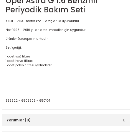
Opel Astra G 1.6 Benzinli
Periyodik Bakım Seti
X16XE - Z16XE motor kodlu araçlar ile uyumludur.
Not: 1998 - 2010 yılları arası modeller için uygundur.
Ürünler Eurorepar markadır.
Set içeriği;
ER
1 adet yağ filtresi
1 adet hava filtresi
1 adet polen filtresi şeklindedir.
835622 - 6808606 - 650104
Yorumlar (0)