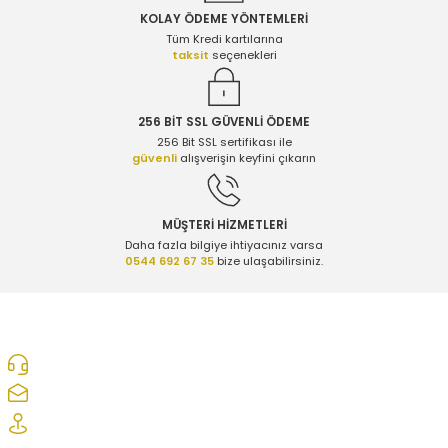
KOLAY ÖDEME YÖNTEMLERİ
Gönder
Tüm Kredi kartılarına
taksit
seçenekleri
256 BİT SSL GÜVENLİ ÖDEME
256 Bit SSL sertifikası ile
güvenli
alışverişin keyfini çıkarın
MÜŞTERİ HİZMETLERİ
Daha fazla bilgiye ihtiyacınız varsa
0544 692 67 35
bize ulaşabilirsiniz.
0312 278 25 28
ozcelikopelcom@gmail.com
Şaşmaz Oto Sanayi Sitesi 1. Cd. 2530. Sk. No:39 Etimesgut/ Ankara