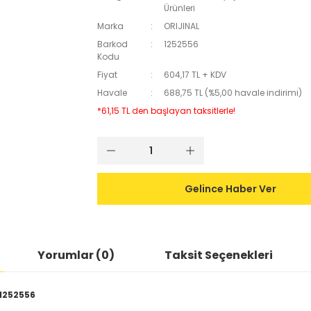
Ürünleri
Marka
ORIJINAL
Barkod
1252556
Kodu
Fiyat
604,17 TL + KDV
Havale
688,75 TL (%5,00 havale indirimi)
*61,15 TL den başlayan taksitlerle!
Gelince Haber Ver
Yorumlar (0)
Taksit Seçenekleri
 1252556