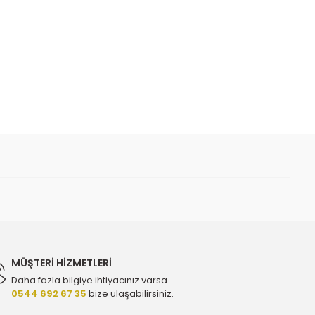
 iletebilirsiniz.
Orijinal 55571587 - 638203
MÜŞTERİ HİZMETLERİ
Daha fazla bilgiye ihtiyacınız varsa
0544 692 67 35
bize ulaşabilirsiniz.
bap Takımı - GÜNEŞ 55557741 - 4063-40661