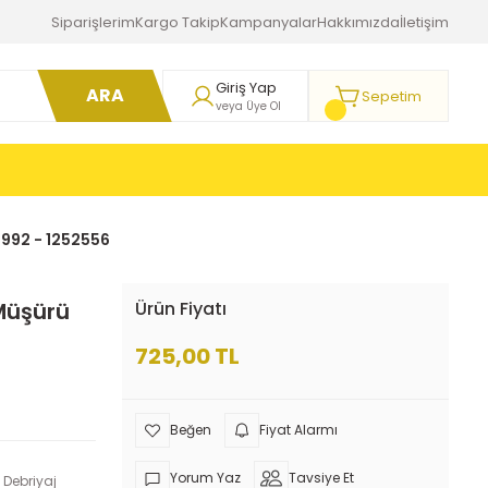
Siparişlerim
Kargo Takip
Kampanyalar
Hakkımızda
İletişim
Giriş Yap
ARA
Sepetim
veya Üye Ol
35992 - 1252556
 Müşürü
Ürün Fiyatı
725,00 TL
Fiyat Alarmı
Yorum Yaz
Tavsiye Et
 Debriyaj