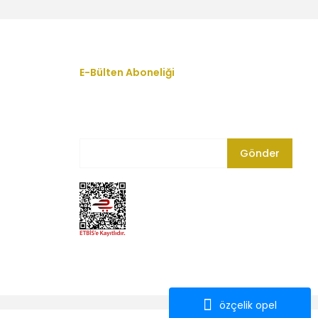
 TL
Ön - DK 3028 - 13248607
E-Bülten Aboneliği
En yeni fırsat, indirim ve kampanyalardan
haberdar olmak için bültenimize kayıt olun.
TL
Gönder
 - Orijinal 25195245 - 1235022
Orijinal 25195245 - 1235022
özçelik opel