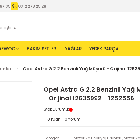
67 35
0312 278 25 28
AEWOO
BAKIM SETLERİ
YAĞLAR
YEDEK PARÇA
ünleri
Opel Astra G 2.2 Benzinli Yağ Müşürü - Orijinal 126
Opel Astra G 2.2 Benzinli Yağ
- Orijinal 12635992 - 1252556
Stok Durumu
:
0 Puan - 0 Yorum
Kategori
Motor Ve Debriyaj Ürünleri
,
Motor Ve