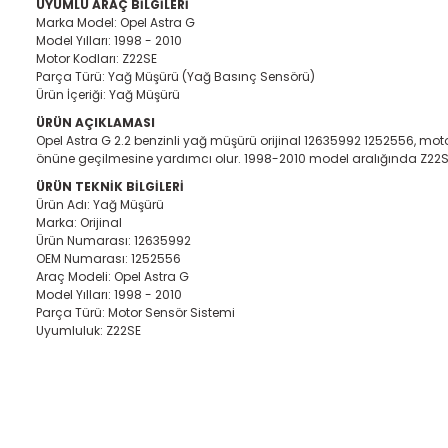
UYUMLU ARAÇ BİLGİLERİ
Marka Model: Opel Astra G
Model Yılları: 1998 - 2010
Motor Kodları: Z22SE
Parça Türü: Yağ Müşürü (Yağ Basınç Sensörü)
Ürün İçeriği: Yağ Müşürü
ÜRÜN AÇIKLAMASI
Opel Astra G 2.2 benzinli yağ müşürü orijinal 12635992 1252556, moto
önüne geçilmesine yardımcı olur. 1998-2010 model aralığında Z22S
ÜRÜN TEKNİK BİLGİLERİ
Ürün Adı: Yağ Müşürü
Marka: Orijinal
Ürün Numarası: 12635992
OEM Numarası: 1252556
Araç Modeli: Opel Astra G
Model Yılları: 1998 - 2010
Parça Türü: Motor Sensör Sistemi
Uyumluluk: Z22SE