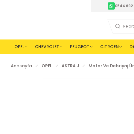
0544 692 
OPEL
CHEVROLET
PEUGEOT
CITROEN
D
Anasayfa
OPEL
ASTRA J
Motor Ve Debriyaj Ür