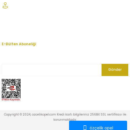
Şaşmaz Oto Sanayi Sitesi 1. Cd. 2530. Sk. No:39 Etimesgut/ Ankara
Kurumsal
Hesabım
E-Bülten Aboneliği
En yeni fırsat, indirim ve kampanyalardan haberdar olmak için bültenimize
kayıt olun.
Gönder
Copyright © 2024, ozcelikopel.com Kredi kartı bilgileriniz 256Bit SSL sertifikası ile
korunmaktadır.
özçelik opel