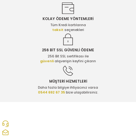
KOLAY ÖDEME YÖNTEMLERİ
Gönder
Tüm Kredi kartılarına
taksit
seçenekleri
256 BİT SSL GÜVENLİ ÖDEME
256 Bit SSL sertifikası ile
güvenli
alışverişin keyfini çıkarın
MÜŞTERİ HİZMETLERİ
Daha fazla bilgiye ihtiyacınız varsa
0544 692 67 35
bize ulaşabilirsiniz.
0312 278 25 28
ozcelikopelcom@gmail.com