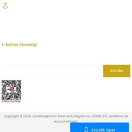
Şaşmaz Oto Sanayi Sitesi 1. Cd. 2530. Sk. No:39 Etimesgut/ Ankara
Kurumsal
Hesabım
E-Bülten Aboneliği
En yeni fırsat, indirim ve kampanyalardan haberdar olmak için bültenimize
kayıt olun.
Gönder
Copyright © 2024, ozcelikopel.com Kredi kartı bilgileriniz 256Bit SSL sertifikası ile
korunmaktadır.
özçelik opel