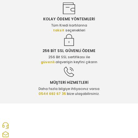
KOLAY ÖDEME YÖNTEMLERİ
Gönder
Tüm Kredi kartılarına
taksit
seçenekleri
256 BİT SSL GÜVENLİ ÖDEME
256 Bit SSL sertifikası ile
güvenli
alışverişin keyfini çıkarın
MÜŞTERİ HİZMETLERİ
Daha fazla bilgiye ihtiyacınız varsa
0544 692 67 35
bize ulaşabilirsiniz.
0312 278 25 28
ozcelikopelcom@gmail.com