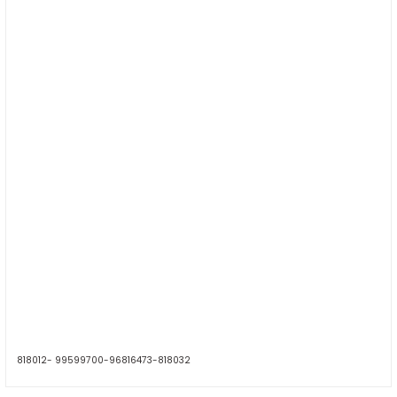
ER
818012- 99599700-
96816473-818032