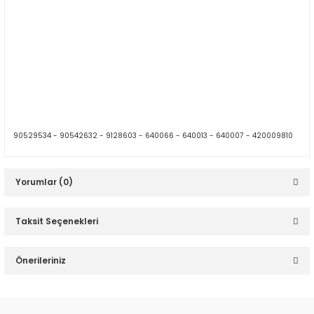
90529534 -
90542632 -
9128603 -
640066 -
640013 -
640007 - 420009810
Yorumlar (0)
Taksit Seçenekleri
Bu ürüne ilk yorumu siz yapın!
Önerileriniz
Yorum Yaz
Bu ürünün fiyat bilgisi, resim, ürün açıklamalarında ve diğer
konularda yetersiz gördüğünüz noktaları öneri formunu