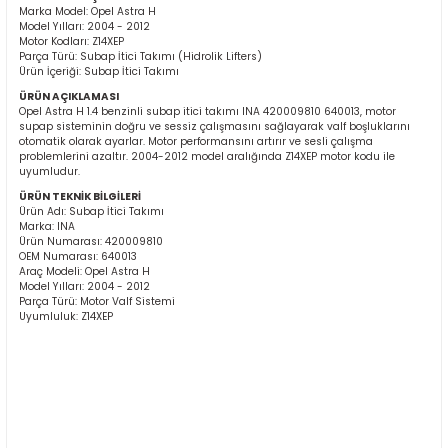
Marka Model: Opel Astra H
Model Yılları: 2004 - 2012
Motor Kodları: Z14XEP
Parça Türü: Subap İtici Takımı (Hidrolik Lifters)
Ürün İçeriği: Subap İtici Takımı
ÜRÜN AÇIKLAMASI
Opel Astra H 1.4 benzinli subap itici takımı INA 420009810 640013, motor
supap sisteminin doğru ve sessiz çalışmasını sağlayarak valf boşluklarını
otomatik olarak ayarlar. Motor performansını artırır ve sesli çalışma
problemlerini azaltır. 2004-2012 model aralığında Z14XEP motor kodu ile
ER
uyumludur.
ÜRÜN TEKNİK BİLGİLERİ
Ürün Adı: Subap İtici Takımı
Marka: INA
Ürün Numarası: 420009810
OEM Numarası: 640013
Araç Modeli: Opel Astra H
Model Yılları: 2004 - 2012
Parça Türü: Motor Valf Sistemi
Uyumluluk: Z14XEP