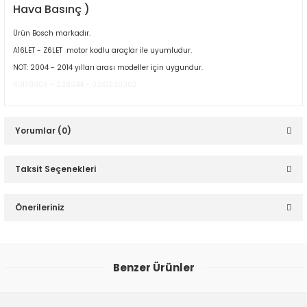
Hava Basınç )
Ürün Bosch markadır.
A16LET - Z6LET motor kodlu araçlar ile uyumludur.
NOT: 2004 - 2014 yılları arası modeller için uygundur.
93170309 - 238244 - 0261230302
ER
Yorumlar (0)
Taksit Seçenekleri
Bu ürüne ilk yorumu siz yapın!
Önerileriniz
Yorum Yaz
Bu ürünün fiyat bilgisi, resim, ürün açıklamalarında ve diğer
konularda yetersiz gördüğünüz noktaları öneri formunu
Benzer Ürünler
kullanarak tarafımıza iletebilirsiniz.
Görüş ve önerileriniz için teşekkür ederiz.
Opel Astra H 1.9 Dizel Turbo Radyatörü - Kale 345800 - 6302076