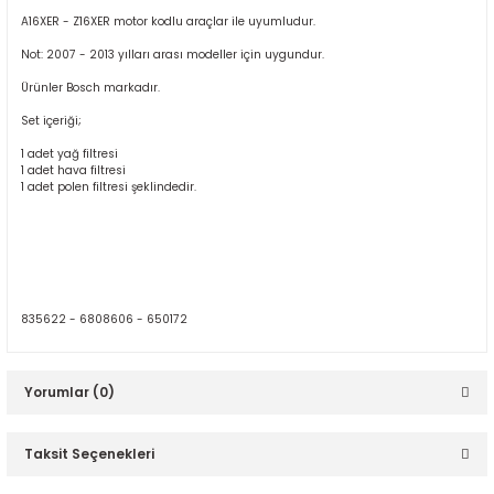
A16XER - Z16XER motor kodlu araçlar ile uyumludur.
Not: 2007 - 2013 yılları arası modeller için uygundur.
Ürünler Bosch markadır.
Set içeriği;
1 adet yağ filtresi
1 adet hava filtresi
ER
1 adet polen filtresi şeklindedir.
835622 - 6808606 - 650172
Yorumlar (0)
Taksit Seçenekleri
Bu ürüne ilk yorumu siz yapın!