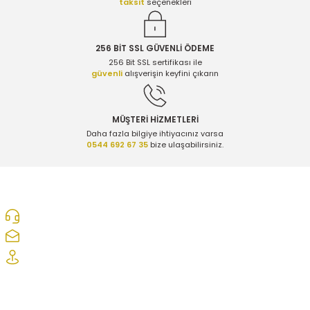
taksit
seçenekleri
256 BİT SSL GÜVENLİ ÖDEME
256 Bit SSL sertifikası ile
güvenli
alışverişin keyfini çıkarın
MÜŞTERİ HİZMETLERİ
Daha fazla bilgiye ihtiyacınız varsa
0544 692 67 35
bize ulaşabilirsiniz.
0312 278 25 28
ozcelikopelcom@gmail.com
Şaşmaz Oto Sanayi Sitesi 1. Cd. 2530. Sk. No:39 Etimesgut/ Ankara
Kurumsal