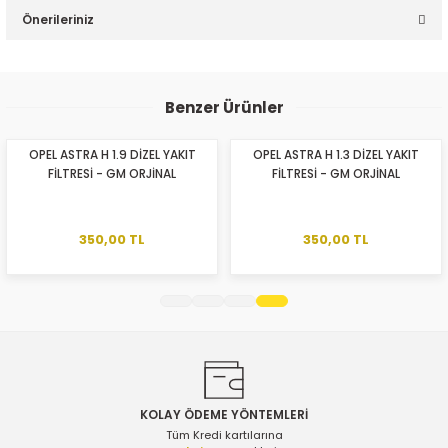
Önerileriniz
Yorum Yaz
Bu ürünün fiyat bilgisi, resim, ürün açıklamalarında ve diğer
konularda yetersiz gördüğünüz noktaları öneri formunu
Benzer Ürünler
kullanarak tarafımıza iletebilirsiniz.
Görüş ve önerileriniz için teşekkür ederiz.
OPEL ASTRA H 1.9 DİZEL YAKIT
OPEL ASTRA H 1.3 DİZEL YAKIT
FİLTRESİ - GM ORJİNAL
FİLTRESİ - GM ORJİNAL
Ürün resmi kalitesiz, bozuk veya görüntülenemiyor.
Ürün açıklamasında eksik bilgiler bulunuyor.
Ürün bilgilerinde hatalar bulunuyor.
350,00 TL
350,00 TL
Ürün fiyatı diğer sitelerden daha pahalı.
Bu ürüne benzer farklı alternatifler olmalı.
KOLAY ÖDEME YÖNTEMLERİ
Gönder
Tüm Kredi kartılarına