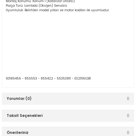
Montaj Konumu: Konum 1 (Katalizör Öncesi)
Parça Türü: Lambda (Oksijen) Sensörü
Uyumluluk: Belirtilen model yılları ve motor kodları ile uyumludur.
93185456 -
855553 -
855422 -
55353811 -
ES2111612B1
Yorumlar (0)
Taksit Seçenekleri
Bu ürüne ilk yorumu siz yapın!
Önerileriniz