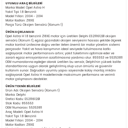
UYUMLU ARAÇ BİLGİLERİ
Marka Model: Opel Astra H
Yakıt Tipi: 1.8 Benzinli
Model Yılları: 2004 - 2014
Motor Kodları: Z18XE
Parça Türü: Oksijen Sensörü (Konum 1)
ÜRÜN AÇIKLAMASI
Opel Astra H 1.8 benzinli Z18XE motor için üretilen Delphi ES2111612B1 oksijen
sensörü (Konum 1), egzoz gazındaki oksijen seviyesini hassas şekilde ölçerek
motor kontrol ünitesine doğru veriler ileten önemli bir motor yönetim sistemi
ER
parçasıdır. Yakıt ve hava karışımının ideal seviyede tutulmasına katkı
sağlayarak motor performansını artırır, yakıt tüketimini optimize eder ve
zararlı egzoz emisyonlarının azaltılmasına yardımcı olur. 855553 ve 55353811
OEM numaralarına eşdeğer olarak üretilen bu sensör, Delphi'nin yüksek kalite
standartlarına uygun olarak geliştirilmiş olup uzun ömürlü ve güvenilir
kullanım sunar. Doğrudan uyumlu yapısı sayesinde kolay montaj imkânı
sağlayarak Opel Astra H modellerinde maksimum performans ve verimli
motor çalışmasını destekler.
ÜRÜN TEKNİK BİLGİLERİ
Ürün Adı: Oksijen Sensörü (Konum 1)
Marka: Delphi
Üretici Kodu: ES2111612B1
Stok Kodu: 855553
OEM Numarası: 55353811
Araç Modeli: Opel Astra H
Yakıt Tipi: 1.8 Benzinli
Model Yılları: 2004 - 2014
Motor Kodları: Z18XE