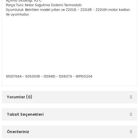
Açılma Sıcaklığı: 92°C
Parça Türü: Motor Soğutma Sistemi Termostatı
Uyumluluk: Belirtilen model yılları ve Z20LEL - Z20LER - Z20LEH motor kodları
ile uyumludur.
95517664 -
90501081 -
1338431 -
1338079 - WP100204
Yorumlar (0)
Taksit Seçenekleri
Bu ürüne ilk yorumu siz yapın!
Önerileriniz