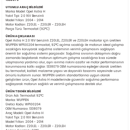
UYUMLU ARAÇ BİLGİLERİ
Marka Model: Opel Astra H
Yakıt Tipi: 2.0 16V Benzinli
Model Yılları: 2004 - 2014
Motor Kodları: Z20LEL - Z20LER - Z20LEH
Parça Türü: Termostat (92°C)
ÜRÜN AÇIKLAMASI
Opel Astra H 2.0 16V benzinli Z20LEL, Z20LER ve Z20LEH motorlar için üretilen
WUPPEN WP100204 termostat, 92°C açılma sıcaklığı ile motorun ideal çalışma
ER
sıcaklığını koruyarak soğutma sisteminin verimli çalışmasını sağlayan
önemli bir soğutma sistemi parçasıdır. Soğutma sıvısının dolaşımını doğru
zamanda başlatarak motorun optimum çalışma sıcaklığına kısa sürede
ulaşmasına yardımcı olur, aşırı ısınma riskini azaltır ve motor performansının
korunmasına katkı sağlar. 1338079 OEM numarasına eşdeğer olarak üretilen
bu termostat, kaliteli malzeme yapısı ve dayanıklı tasarımı sayesinde uzun
ömürlü kullanım sunar. WUPPEN üretim standartlarına uygun olarak
geliştirilen ürün, Opel Astra H modellerinde güvenilir soğutma performansı
sağlayarak motorun sağlıklı ve verimli çalışmasına destek olur.
ÜRÜN TEKNİK BİLGİLERİ
Ürün Adı: Termostat 92°C
Marka: WUPPEN
Üretici Kodu: WP100204
OEM Numarası: 1338079
Araç Modeli: Opel Astra H
Yakıt Tipi: 2.0 16V Benzinli
Model Yılları: 2004 - 2014
Motor Kodları: Z20LEL - Z20LER - Z20LEH