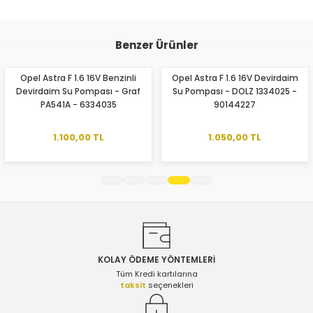
Yorum Yaz
Bu ürünün fiyat bilgisi, resim, ürün açıklamalarında ve diğer
konularda yetersiz gördüğünüz noktaları öneri formunu
Benzer Ürünler
kullanarak tarafımıza iletebilirsiniz.
Görüş ve önerileriniz için teşekkür ederiz.
Opel Astra F 1.6 16V Benzinli
Opel Astra F 1.6 16V Devirdaim
Devirdaim Su Pompası - Graf
Su Pompası - DOLZ 1334025 -
Ürün resmi kalitesiz, bozuk veya görüntülenemiyor.
PA541A - 6334035
90144227
Ürün açıklamasında eksik bilgiler bulunuyor.
Ürün bilgilerinde hatalar bulunuyor.
1.100,00 TL
1.050,00 TL
Ürün fiyatı diğer sitelerden daha pahalı.
Bu ürüne benzer farklı alternatifler olmalı.
KOLAY ÖDEME YÖNTEMLERİ
Gönder
Tüm Kredi kartılarına
taksit
seçenekleri