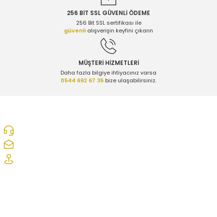
256 BİT SSL GÜVENLİ ÖDEME
256 Bit SSL sertifikası ile
güvenli
alışverişin keyfini çıkarın
MÜŞTERİ HİZMETLERİ
Daha fazla bilgiye ihtiyacınız varsa
0544 692 67 35
bize ulaşabilirsiniz.
0312 278 25 28
ozcelikopelcom@gmail.com
Şaşmaz Oto Sanayi Sitesi 1. Cd. 2530. Sk. No:39 Etimesgut/ Ankara
Kurumsal
Hesabım