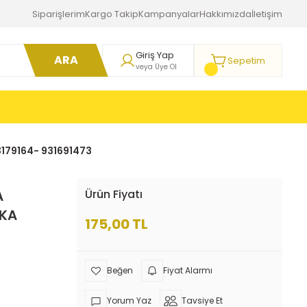
Siparişlerim
Kargo Takip
Kampanyalar
Hakkımızda
İletişim
Giriş Yap
ARA
Sepetim
veya Üye Ol
179164- 931691473
A
Ürün Fiyatı
RKA
175,00 TL
Fiyat Alarmı
Yorum Yaz
Tavsiye Et