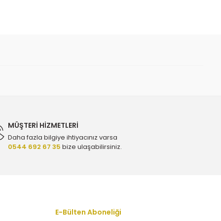
 iletebilirsiniz.
MÜŞTERİ HİZMETLERİ
Daha fazla bilgiye ihtiyacınız varsa
0544 692 67 35
bize ulaşabilirsiniz.
 – 622805
E-Bülten Aboneliği