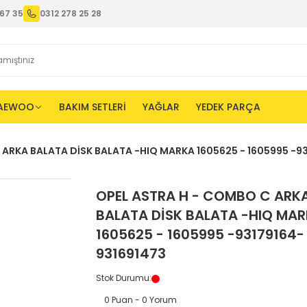
67 35
0312 278 25 28
AEWOO
BAKIM SETLERİ
YAĞLAR
YEDEK PARÇA
 ARKA BALATA DİSK BALATA -HIQ MARKA 1605625 - 1605995 -93
OPEL ASTRA H - COMBO C ARK
BALATA DİSK BALATA -HIQ MA
1605625 - 1605995 -93179164-
931691473
Stok Durumu
:
0 Puan - 0 Yorum