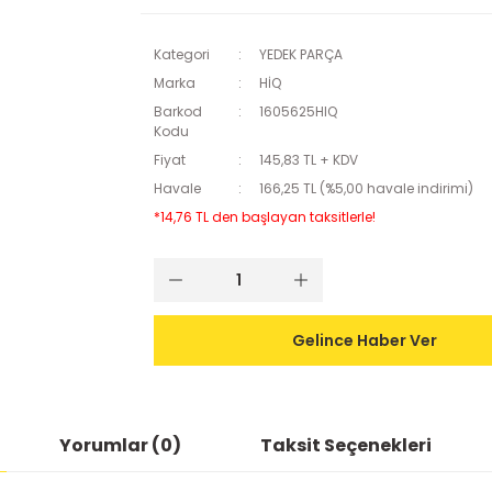
Kategori
YEDEK PARÇA
Marka
HİQ
Barkod
1605625HIQ
Kodu
Fiyat
145,83 TL + KDV
Havale
166,25 TL (%5,00 havale indirimi)
*14,76 TL den başlayan taksitlerle!
Gelince Haber Ver
Yorumlar (0)
Taksit Seçenekleri