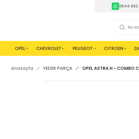
0544 692 
OPEL
CHEVROLET
PEUGEOT
CITROEN
D
Anasayfa
YEDEK PARÇA
OPEL ASTRA H - COMBO C