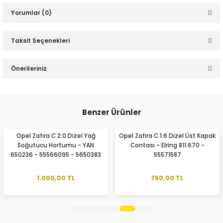
Yorumlar (0)
Taksit Seçenekleri
Bu ürüne ilk yorumu siz yapın!
Önerileriniz
ER
Yorum Yaz
Bu ürünün fiyat bilgisi, resim, ürün açıklamalarında ve diğer
konularda yetersiz gördüğünüz noktaları öneri formunu
Benzer Ürünler
kullanarak tarafımıza iletebilirsiniz.
Görüş ve önerileriniz için teşekkür ederiz.
Opel Zafıra C 2.0 Dizel Yağ
Opel Zafira C 1.6 Dizel Üst Kapak
Soğutucu Hortumu - YAN
Contası - Elring 811.670 -
Ürün resmi kalitesiz, bozuk veya görüntülenemiyor.
650236 - 55566095 - 5650383
55571587
Ürün açıklamasında eksik bilgiler bulunuyor.
Ürün bilgilerinde hatalar bulunuyor.
1.000,00 TL
750,00 TL
Ürün fiyatı diğer sitelerden daha pahalı.
Bu ürüne benzer farklı alternatifler olmalı.