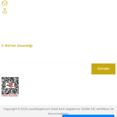
ozcelikopelcom@gmail.com
Şaşmaz Oto Sanayi Sitesi 1. Cd. 2530. Sk. No:39 Etimesgut/ Ankara
Kurumsal
Hesabım
E-Bülten Aboneliği
En yeni fırsat, indirim ve kampanyalardan haberdar olmak için bültenimize
kayıt olun.
Gönder
Copyright © 2024, ozcelikopel.com Kredi kartı bilgileriniz 256Bit SSL sertifikası ile
korunmaktadır.