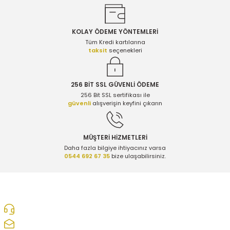
KOLAY ÖDEME YÖNTEMLERİ
Gönder
Tüm Kredi kartılarına
taksit
seçenekleri
256 BİT SSL GÜVENLİ ÖDEME
256 Bit SSL sertifikası ile
güvenli
alışverişin keyfini çıkarın
MÜŞTERİ HİZMETLERİ
Daha fazla bilgiye ihtiyacınız varsa
0544 692 67 35
bize ulaşabilirsiniz.
0312 278 25 28
ozcelikopelcom@gmail.com