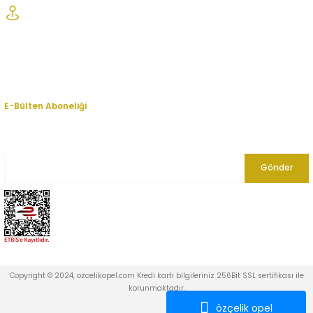
Şaşmaz Oto Sanayi Sitesi 1. Cd. 2530. Sk. No:39 Etimesgut/ Ankara
Kurumsal
Hesabım
E-Bülten Aboneliği
En yeni fırsat, indirim ve kampanyalardan haberdar olmak için bültenimize
kayıt olun.
Gönder
Copyright © 2024, ozcelikopel.com Kredi kartı bilgileriniz 256Bit SSL sertifikası ile
korunmaktadır.
özçelik opel