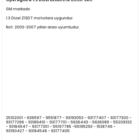
GM markadır.
1.3 Dizel Z13DT motorlara uygundur.
Not: 2003-2007 yılları arası uyumludur.
ER
25102001 - 636597 - 9551877 - 93193053 - 93177407 - 93177300 -
93177296 - 93189410 - 93177701 - 5636443 - 5636089 - 55209332
- 93184547 - 93177301 - 55197785 -
55195293 - 1538746 -
93190427 - 93184548 - 93177405