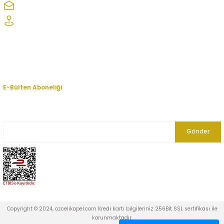
ozcelikopelcom@gmail.com
Şaşmaz Oto Sanayi Sitesi 1. Cd. 2530. Sk. No:39 Etimesgut/ Ankara
Kurumsal
Hesabım
E-Bülten Aboneliği
En yeni fırsat, indirim ve kampanyalardan haberdar olmak için bültenimize
kayıt olun.
Gönder
Copyright © 2024, ozcelikopel.com Kredi kartı bilgileriniz 256Bit SSL sertifikası ile
korunmaktadır.