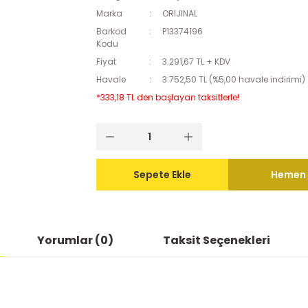
Marka
ORIJINAL
Barkod
P13374196
Kodu
Fiyat
3.291,67 TL + KDV
Havale
3.752,50 TL (%5,00 havale indirimi)
*333,18 TL den başlayan taksitlerle!
Sepete Ekle
Hemen 
Yorumlar (0)
Taksit Seçenekleri