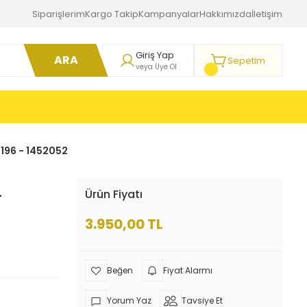
Siparişlerim
Kargo Takip
Kampanyalar
Hakkımızda
İletişim
Giriş Yap
ARA
Sepetim
veya Üye Ol
74196 - 1452052
-
Ürün Fiyatı
3.950,00 TL
Fiyat Alarmı
Yorum Yaz
Tavsiye Et