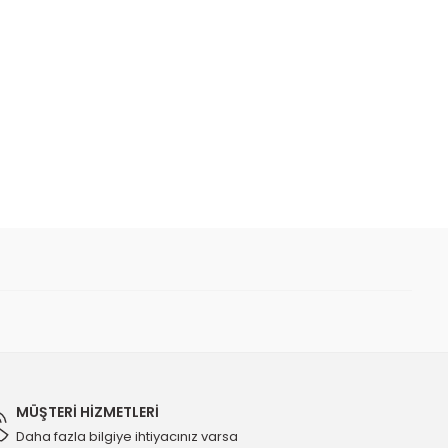
 iletebilirsiniz.
örü - Orijinal 1247581 - 12627008
TL
MÜŞTERİ HİZMETLERİ
Daha fazla bilgiye ihtiyacınız varsa