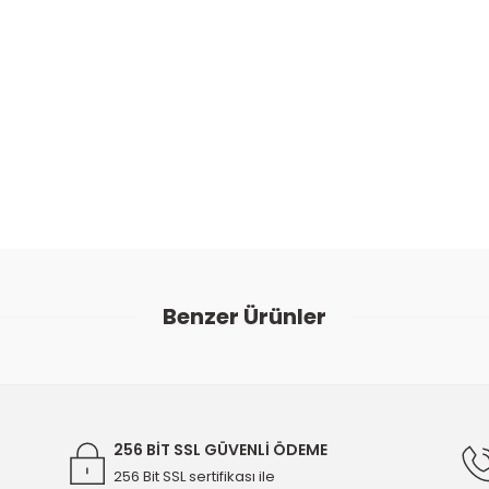
ularda yetersiz gördüğünüz noktaları öneri formunu kullanarak tarafımıza
Bu ürüne ilk yorumu siz yapın!
Benzer Ürünler
Yorum Yaz
7581 - 12627008
Opel Astra J 1.6 Benzinli Yağ Seviye Sens
2.950,00 
256 BİT SSL GÜVENLİ ÖDEME
256 Bit SSL sertifikası ile