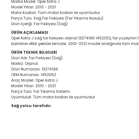
Marka Model: Opel Astra J
Model Yılları: 2010 - 2021
Motor Kodları: Tüm motor kodları ile uyumludur
Parça Türü: Sağ Far Fıskiyesi (Far Yıkama Nozulu)
Ürün İçeriği: Far Fıskiyesi (Sağ)
ÜRÜN AÇIKLAMASI
Opel Astra J sağ far fıskiyesi orijinal 13374196 1452052, far yüzeyini
kalıntıları etkili şekilde temizler. 2010-2021 model aralığında tüm mo
ÜRÜN TEKNİK BİLGİLERİ
Ürün Adı: Far Fıskiyesi (Sağ)
Marka: Orijinal
Ürün Numarası: 13374196
OEM Numarası: 1452052
Araç Modeli: Opel Astra J
Model Yılları: 2010 - 2021
Parça Türü: Far Yıkama Sistemi
Uyumluluk: Tüm motor kodları ile uyumludur
Sağ yolcu tarafıdır.