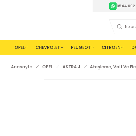
0544 692 
OPEL
CHEVROLET
PEUGEOT
CITROEN
D
Anasayfa
OPEL
ASTRA J
Ateşleme, Valf Ve Ele