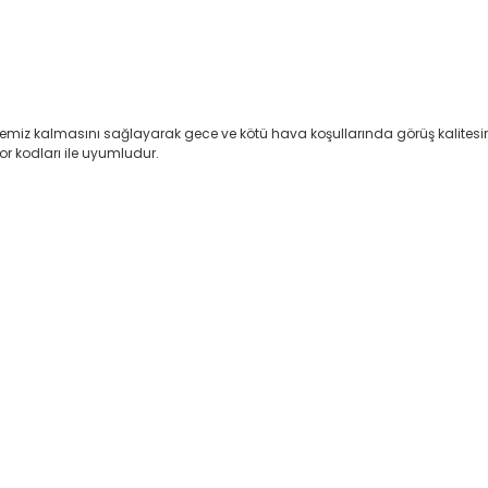
n temiz kalmasını sağlayarak gece ve kötü hava koşullarında görüş kalitesini a
tor kodları ile uyumludur.