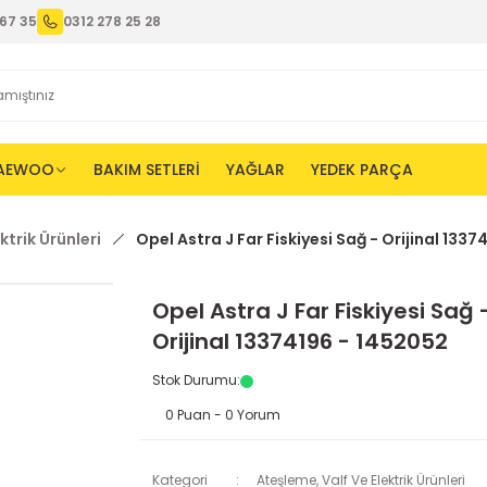
67 35
0312 278 25 28
AEWOO
BAKIM SETLERİ
YAĞLAR
YEDEK PARÇA
ktrik Ürünleri
Opel Astra J Far Fiskiyesi Sağ - Orijinal 133
Opel Astra J Far Fiskiyesi Sağ 
Orijinal 13374196 - 1452052
Stok Durumu
:
0 Puan - 0 Yorum
Kategori
Ateşleme, Valf Ve Elektrik Ürünleri