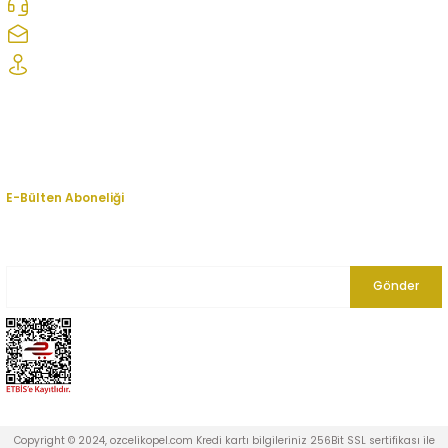
0312 278 25 28
ozcelikopelcom@gmail.com
Şaşmaz Oto Sanayi Sitesi 1. Cd. 2530. Sk. No:39 Etimesgut/ Ankara
Kurumsal
Hesabım
E-Bülten Aboneliği
En yeni fırsat, indirim ve kampanyalardan haberdar olmak için bültenimize
kayıt olun.
Gönder
Copyright © 2024, ozcelikopel.com Kredi kartı bilgileriniz 256Bit SSL sertifikası ile