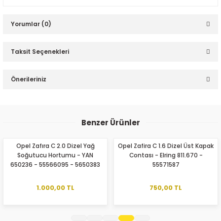
Yorumlar (0)
Taksit Seçenekleri
Bu ürüne ilk yorumu siz yapın!
Önerileriniz
ER
Yorum Yaz
Bu ürünün fiyat bilgisi, resim, ürün açıklamalarında ve diğer
konularda yetersiz gördüğünüz noktaları öneri formunu
Benzer Ürünler
kullanarak tarafımıza iletebilirsiniz.
Görüş ve önerileriniz için teşekkür ederiz.
Opel Zafıra C 2.0 Dizel Yağ
Opel Zafira C 1.6 Dizel Üst Kapak
Soğutucu Hortumu - YAN
Contası - Elring 811.670 -
Ürün resmi kalitesiz, bozuk veya görüntülenemiyor.
650236 - 55566095 - 5650383
55571587
Ürün açıklamasında eksik bilgiler bulunuyor.
Ürün bilgilerinde hatalar bulunuyor.
1.000,00 TL
750,00 TL
Ürün fiyatı diğer sitelerden daha pahalı.
Bu ürüne benzer farklı alternatifler olmalı.